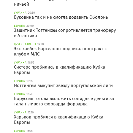
ничьей
УКРАИНА
20:30
Буковина так и не смогла додавить Оболонь
ЕВРОПА
20:00
Защитник Тоттенхэм сопротивляется трансферу
в Атлетико
ДРУГИЕ СТРАНЫ
19:30
Экс-хавбек Барселоны подписал контракт с
клубом МЛС
УКРАИНА
18:55
Систерс пробились в квалификацию Кубка
Европы
ЕВРОПА
18:25
Ноттингем выкупит звезду португальской лиги
ЕВРОПА
17:40
Боруссия готова выложить солидные деньги за
талантливого форварда форварда
УКРАИНА
17:10
Харьков пробился в квалификацию Кубка
Европы
ЕВРОПА
16:25