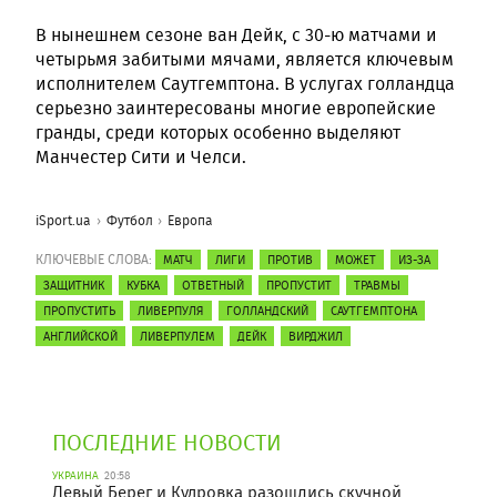
В нынешнем сезоне ван Дейк, с 30-ю матчами и
четырьмя забитыми мячами, является ключевым
исполнителем Саутгемптона. В услугах голландца
серьезно заинтересованы многие европейские
гранды, среди которых особенно выделяют
Манчестер Сити и Челси.
iSport.ua
Футбол
Европа
КЛЮЧЕВЫЕ СЛОВА:
МАТЧ
ЛИГИ
ПРОТИВ
МОЖЕТ
ИЗ-ЗА
ЗАЩИТНИК
КУБКА
ОТВЕТНЫЙ
ПРОПУСТИТ
ТРАВМЫ
ПРОПУСТИТЬ
ЛИВЕРПУЛЯ
ГОЛЛАНДСКИЙ
САУТГЕМПТОНА
АНГЛИЙСКОЙ
ЛИВЕРПУЛЕМ
ДЕЙК
ВИРДЖИЛ
ПОСЛЕДНИЕ НОВОСТИ
УКРАИНА
20:58
Левый Берег и Кудровка разошлись скучной