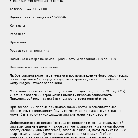
E-mail: sunlight@mediadim.com.ua
Телефон: 044-205-43-00
Идентификатор медиа - R40-06065
Контакты
Редакция
Про проект
Редакционная политика
Политика в сфере конфиденциальности и персональных данных
Пользовательское соглашение
Любое копирование, перепечатка и воспроизведение фотографических
произведений и/или аудиовизуальных произведений правообладателя
Getty Images - строго запрещено.
Материалы сайта isport.ua предназначены для лиц старше 21 года (21+).
Участие в азартных играх может вызвать игровую зависимость.
Придерживайтесь правил (принципов) ответственной игры.
При появлении первых признаков зависимости незамедлительно
обратитесь к специалисту. Помните, что участие в азартных играх не
может быть источником доходов или альтернативой работе.
Информационный ресурс isport.ua не проводит игры на реальные и/
или виртуальные деньги, также сайт не принимает ни в какой форме
oплaту ставок и иных платежей, которые связаны/могут быть связаны c
азартными игрaми, букмекерами или тотализаторами. Любые
материалы на информационном ресурсе isport.ua публикуютcя