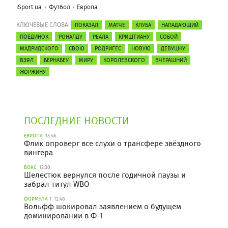
iSport.ua
Футбол
Европа
КЛЮЧЕВЫЕ СЛОВА:
ПОКАЗАЛ
МАТЧЕ
КЛУБА
НАПАДАЮЩИЙ
ПОЕДИНОК
РОНАЛДУ
РЕАЛА
КРИШТИАНУ
СОБОЙ
МАДРИДСКОГО
СВОЮ
РОДРИГЕС
НОВУЮ
ДЕВУШКУ
ВЗЯЛ
БЕРНАБЕУ
МИРУ
КОРОЛЕВСКОГО
ВЧЕРАШНИЙ
ЖОРЖИНУ
ПОСЛЕДНИЕ НОВОСТИ
ЕВРОПА
13:46
Флик опроверг все слухи о трансфере звёздного
вингера
БОКС
13:30
Шелестюк вернулся после годичной паузы и
забрал титул WBO
ФОРМУЛА 1
12:48
Вольфф шокировал заявлением о будущем
доминировании в Ф-1