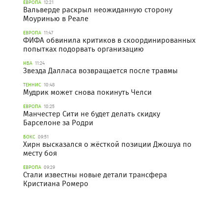
ЕВРОПА
12:21
Вальверде раскрыл неожиданную сторону
Моуринью в Реале
ЕВРОПА
11:47
ФИФА обвинила критиков в скоординированных
попытках подорвать организацию
НБА
11:24
Звезда Далласа возвращается после травмы
ТЕННИС
10:48
Мудрик может снова покинуть Челси
ЕВРОПА
10:25
Манчестер Сити не будет делать скидку
Барселоне за Родри
БОКС
09:51
Хирн высказался о жёсткой позиции Джошуа по
месту боя
ЕВРОПА
09:29
Стали известны новые детали трансфера
Кристиана Ромеро