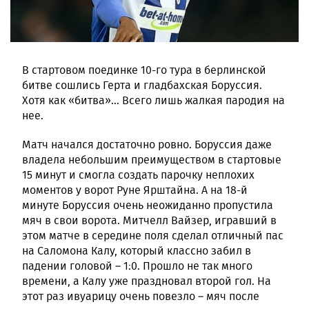
В стартовом поединке 10-го тура в берлинской
битве сошлись Герта и гладбахская Боруссия.
Хотя как «битва»... Всего лишь жалкая пародия на
нее.
Матч начался достаточно ровно. Боруссия даже
владела небольшим преимуществом в стартовые
15 минут и смогла создать парочку неплохих
моментов у ворот Руне Ярштайна. А на 18-й
минуте Боруссия очень неожиданно пропустила
мяч в свои ворота. Митчелл Вайзер, игравший в
этом матче в середине поля сделал отличный пас
на Саломона Калу, который классно забил в
падении головой – 1:0. Прошло не так много
времени, а Калу уже праздновал второй гол. На
этот раз ивуарицу очень повезло – мяч после