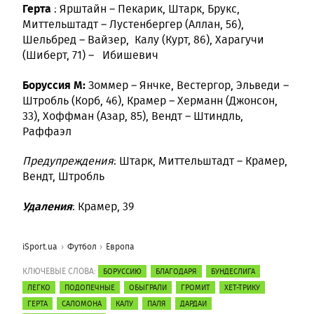
Герта
: Ярштайн – Пекарик, Штарк, Брукс,
Миттельштадт – Лустенбергер (Аллан, 56),
Шельбред – Вайзер, Калу (Курт, 86), Харагучи
(Шиберт, 71) – Ибишевич
Боруссия М:
Зоммер – Янчке, Вестергор, Эльведи –
Штробль (Корб, 46), Крамер – Херманн (Джонсон,
33), Хоффман (Азар, 85), Вендт – Штиндль,
Раффаэл
Предупреждения
: Штарк, Миттельштадт – Крамер,
Вендт, Штробль
Удаления
: Крамер, 39
iSport.ua
Футбол
Европа
КЛЮЧЕВЫЕ СЛОВА:
БОРУССИЮ
БЛАГОДАРЯ
БУНДЕСЛИГА
ЛЕГКО
ПОДОПЕЧНЫЕ
ОБЫГРАЛИ
ГРОМИТ
ХЕТ-ТРИКУ
ГЕРТА
САЛОМОНА
КАЛУ
ПАЛЯ
ДАРДАИ