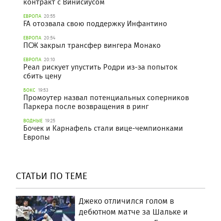
контракт с Винисиусом
ЕВРОПА
20:55
FA отозвала свою поддержку Инфантино
ЕВРОПА
20:54
ПСЖ закрыл трансфер вингера Монако
ЕВРОПА
20:10
Реал рискует упустить Родри из-за попыток
сбить цену
БОКС
19:53
Промоутер назвал потенциальных соперников
Паркера после возвращения в ринг
ВОДНЫЕ
19:25
Бочек и Карнафель стали вице-чемпионками
Европы
СТАТЬИ ПО ТЕМЕ
Джеко отличился голом в
дебютном матче за Шальке и