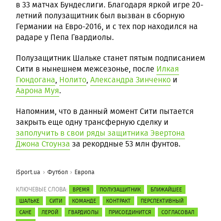
в 33 матчах Бундеслиги. Благодаря яркой игре 20-
летний полузащитник был вызван в сборную
Германии на Евро-2016, и с тех пор находился на
радаре у Пепа Гвардиолы.
Полузащитник Шальке станет пятым подписанием
Сити в нынешнем межсезонье, после
Илкая
Гюндогана
,
Нолито
,
Александра Зинченко
и
Аарона Муя
.
Напомним, что в данный момент Сити пытается
закрыть еще одну трансферную сделку и
заполучить в свои ряды защитника Эвертона
Джона Стоунза
за рекордные 53 млн фунтов.
iSport.ua
Футбол
Европа
КЛЮЧЕВЫЕ СЛОВА:
ВРЕМЯ
ПОЛУЗАЩИТНИК
БЛИЖАЙШЕЕ
ШАЛЬКЕ
СИТИ
КОМАНДЕ
КОНТРАКТ
ПЕРСПЕКТИВНЫЙ
САНЕ
ЛЕРОЙ
ГВАРДИОЛЫ
ПРИСОЕДИНИТСЯ
СОГЛАСОВАЛ