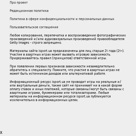
Про проект
Редакционная политика
Политика в сфере конфиденциальности и персональных данных
Пользовательское соглашение
Любое копирование, перепечатка и воспроизведение фотографических
произведений и/или аудиовизуальных произведений правообладателя
Getty Images - строго запрещено.
Материалы сайта isport.ua предназначены для лиц старше 21 года (21+).
Участие в азартных играх может вызвать игровую зависимость.
Придерживайтесь правил (принципов) ответственной игры.
При появлении первых признаков зависимости незамедлительно
обратитесь к специалисту. Помните, что участие в азартных играх не
может быть источником доходов или альтернативой работе.
Информационный ресурс isport.ua не проводит игры на реальные и/
или виртуальные деньги, также сайт не принимает ни в какой форме
oплaту ставок и иных платежей, которые связаны/могут быть связаны c
азартными игрaми, букмекерами или тотализаторами. Любые
материалы на информационном ресурсе isport.ua публикуютcя
исключительно в информационных целях.
x