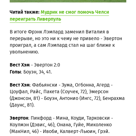
Читай также:
Мудрик не смог помочь Челси
переиграть Ливерпуль
В итоге Фрэнк Лэмпард заменил Виталия в
перерыве, но это ни к чему не привело - Эвертон
проиграл, а сам Лэмпард стал на шаг ближе к
увольнению.
Вест Хэм
- Эвертон 2:0
Голы
: Боуэн, 34, 41.
Вест Хэм
: Фабьянски - Зума, Огбонна, Агерд -
Цоуфал, Райс, Пакета (Соучек, 72), Эмерсон
(Джонсон, 81) - Боуэн, Антонио (Ингс, 72), Бенрахма
(Даунс, 81).
Эвертон
: Пикфорд - Мина, Коуди, Тарковски -
Коулмэн (Дэвис, 46), Онана, Гуйе, Миколенко
(МакНил, 46) - Ивоби, Калверт-Льюин, Грэй.