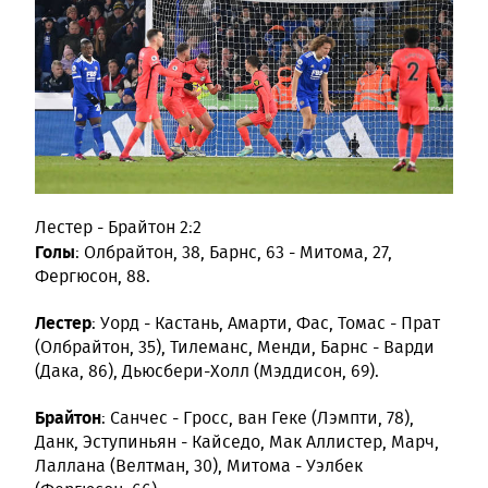
Лестер - Брайтон 2:2
Голы
: Олбрайтон, 38, Барнс, 63 - Митома, 27,
Фергюсон, 88.
Лестер
: Уорд - Кастань, Амарти, Фас, Томас - Прат
(Олбрайтон, 35), Тилеманс, Менди, Барнс - Варди
(Дака, 86), Дьюсбери-Холл (Мэддисон, 69).
Брайтон
: Санчес - Гросс, ван Геке (Лэмпти, 78),
Данк, Эступиньян - Кайседо, Мак Аллистер, Марч,
Лаллана (Велтман, 30), Митома - Уэлбек