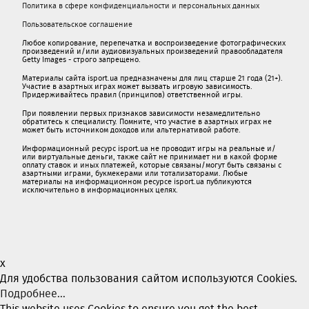
Политика в сфере конфиденциальности и персональных данных
Пользовательское соглашение
Любое копирование, перепечатка и воспроизведение фотографических
произведений и/или аудиовизуальных произведений правообладателя
Getty Images - строго запрещено.
Материалы сайта isport.ua предназначены для лиц старше 21 года (21+).
Участие в азартных играх может вызвать игровую зависимость.
Придерживайтесь правил (принципов) ответственной игры.
При появлении первых признаков зависимости незамедлительно
обратитесь к специалисту. Помните, что участие в азартных играх не
может быть источником доходов или альтернативой работе.
Информационный ресурс isport.ua не проводит игры на реальные и/
или виртуальные деньги, также сайт не принимает ни в какой форме
oплaту ставок и иных платежей, которые связаны/могут быть связаны c
азартными игрaми, букмекерами или тотализаторами. Любые
материалы на информационном ресурсе isport.ua публикуютcя
исключительно в информационных целях.
x
Для удобства пользования сайтом используются Cookies.
Подробнее...
This website uses Cookies to ensure you get the best