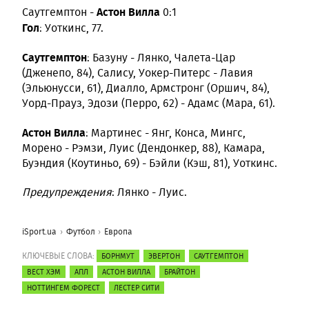
Астон Вилла
Саутгемптон -
0:1
Гол
: Уоткинс, 77.
Саутгемптон
: Базуну - Лянко, Чалета-Цар
(Дженепо, 84), Салису, Уокер-Питерс - Лавия
(Эльюнусси, 61), Диалло, Армстронг (Оршич, 84),
Уорд-Прауз, Эдози (Перро, 62) - Адамс (Мара, 61).
Астон Вилла
: Мартинес - Янг, Конса, Мингс,
Морено - Рэмзи, Луис (Дендонкер, 88), Камара,
Буэндия (Коутиньо, 69) - Бэйли (Кэш, 81), Уоткинс.
Предупреждения
: Лянко - Луис.
iSport.ua
Футбол
Европа
КЛЮЧЕВЫЕ СЛОВА:
БОРНМУТ
ЭВЕРТОН
САУТГЕМПТОН
ВЕСТ ХЭМ
АПЛ
АСТОН ВИЛЛА
БРАЙТОН
НОТТИНГЕМ ФОРЕСТ
ЛЕСТЕР СИТИ