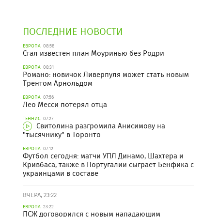
ПОСЛЕДНИЕ НОВОСТИ
ЕВРОПА
08:58
Стал известен план Моуринью без Родри
ЕВРОПА
08:31
Романо: новичок Ливерпуля может стать новым
Трентом Арнольдом
ЕВРОПА
07:56
Лео Месси потерял отца
ТЕННИС
07:27
Свитолина разгромила Анисимову на
"тысячнику" в Торонто
ЕВРОПА
07:12
Футбол сегодня: матчи УПЛ Динамо, Шахтера и
Кривбаса, также в Португалии сыграет Бенфика с
украинцами в составе
ВЧЕРА, 23:22
ЕВРОПА
23:22
ПСЖ договорился с новым нападающим