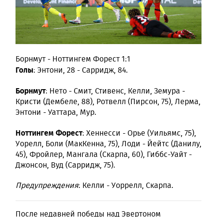
Борнмут - Ноттингем Форест 1:1
Голы
: Энтони, 28 - Сарридж, 84.
Борнмут
: Нето - Смит, Стивенс, Келли, Земура -
Кристи (Дембеле, 88), Ротвелл (Пирсон, 75), Лерма,
Энтони - Уаттара, Мур.
Ноттингем Форест
: Хеннесси - Орье (Уильямс, 75),
Уорелл, Боли (МакКенна, 75), Лоди - Йейтс (Данилу,
45), Фройлер, Мангала (Скарпа, 60), Гиббс-Уайт -
Джонсон, Вуд (Сарридж, 75).
Предупреждения
: Келли - Уоррелл, Скарпа.
После недавней победы над Эвертоном