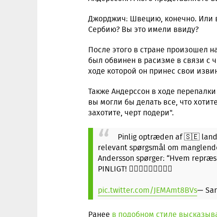
Джорджич: Швецию, конечно. Или в
Сербию? Вы это имели ввиду?
После этого в стране произошел н
был обвинен в расизме в связи с 
ходе которой он принес свои изви
Также Андерссон в ходе перепалки
вы могли бы делать все, что хотите
захотите, черт подери".
Pinlig optræden af 🇸🇪 land
relevant spørgsmål om manglende s
Andersson spørger: “Hvem repræsen
PINLIGT! 🤦🏻‍♂️🤦🏻‍♂️🤦🏻‍♂️
pic.twitter.com/JEMAmt8BVs
— San
Ранее
в подобном стиле высказыв