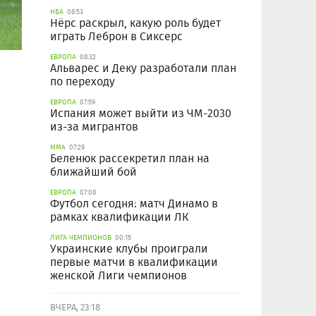
НБА
08:53
Нёрс раскрыл, какую роль будет
играть Леброн в Сиксерс
ЕВРОПА
08:32
Альварес и Деку разработали план
по переходу
ЕВРОПА
07:59
Испания может выйти из ЧМ-2030
из-за мигрантов
ММА
07:29
Беленюк рассекретил план на
ближайший бой
ЕВРОПА
07:08
Футбол сегодня: матч Динамо в
рамках квалификации ЛК
ЛИГА ЧЕМПИОНОВ
00:15
Украинские клубы проиграли
первые матчи в квалификации
женской Лиги чемпионов
ВЧЕРА, 23:18