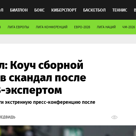
ОЛ
БИАТЛОН
БОКС
КИБЕРСПОРТ
БАСКЕТБОЛ
ТЕННИС
В
ЛИГА ЕВРОПЫ
ЛИГА КОНФЕРЕНЦИЙ
ЕВРО-2028
ЛИГА НАЦИЙ
ЧМ-2026
ТОСПОРТ
л: Коуч сборной
в скандал после
В-экспертом
ти экстренную пресс-конференцию после
МЕДВИДЬ