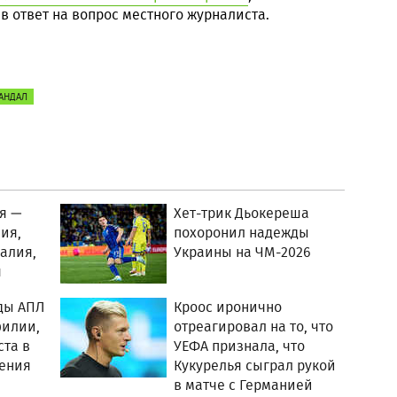
в ответ на вопрос местного журналиста.
АНДАЛ
ня —
Хет-трик Дьокереша
ия,
похоронил надежды
ралия,
Украины на ЧМ-2026
я
ды АПЛ
Кроос иронично
филии,
отреагировал на то, что
ста в
УЕФА признала, что
ления
Кукурелья сыграл рукой
в матче с Германией