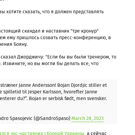
ы хотите сказать, что я должен представлять
астоящий скандал и наставник "тре кронур"
чем ему пришлось созвать пресс-конференцию, в
нения Бояну.
 сказал Джорджичу: "Если бы вы были тренером, то
. Извините, но вы могли бы делать все, что
stræner Janne Andersson! Bojan Djordjic stiller et
pilletid til Jesper Karlsson, hvorefter Janne
terer du?”. Bojan er serbisk født, men svensker.
dro Spasojevic (@SandroSpaso)
March 28, 2023
ался экс-наставник сборной Украины
, а сейчас