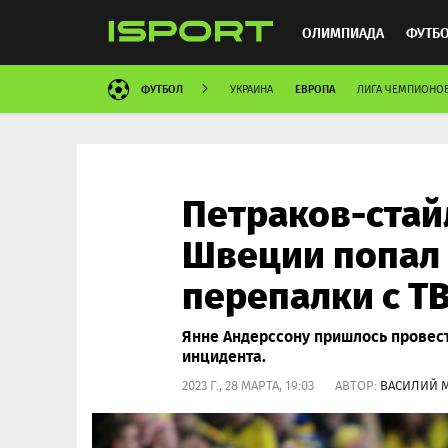
ОЛИМПИАДА
ФУТБ
ФУТБОЛ
ЕВРОПА
УКРАИНА
ЛИГА ЧЕМПИОНО
ХОККЕЙ
ММА
АВ
Петраков-стай
Швеции попал 
перепалки с Т
Янне Андерссону пришлось провес
инцидента.
2023 Г., 28 МАРТА, 19:03 АВТОР:
ВАСИЛИЙ 