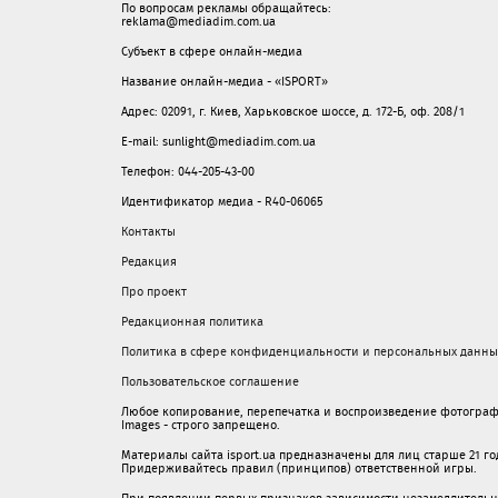
По вопросам рекламы обращайтесь:
reklama@mediadim.com.ua
Субъект в сфере онлайн-медиа
Название онлайн-медиа - «ISPORT»
Адрес: 02091, г. Киев, Харьковское шоссе, д. 172-Б, оф. 208/1
E-mail: sunlight@mediadim.com.ua
Телефон: 044-205-43-00
Идентификатор медиа - R40-06065
Контакты
Редакция
Про проект
Редакционная политика
Политика в сфере конфиденциальности и персональных данны
Пользовательское соглашение
Любое копирование, перепечатка и воспроизведение фотограф
Images - строго запрещено.
Материалы сайта isport.ua предназначены для лиц старше 21 год
Придерживайтесь правил (принципов) ответственной игры.