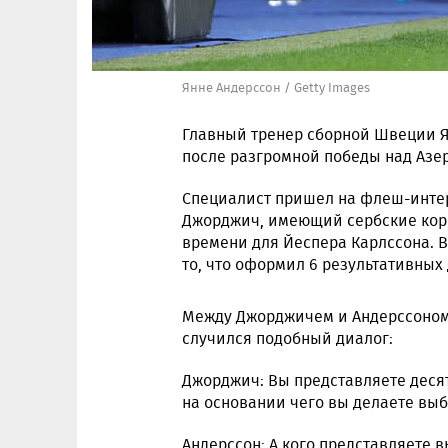
Янне Андерссон / Getty Images
Главный тренер сборной Швеции Я
после разгромной победы над Азе
Специалист пришел на флеш-интер
Джорджич, имеющий сербские корн
времени для Йеспера Карлссона. В
то, что оформил 6 результативных 
Между Джорджичем и Андерссоном 
случился подобный диалог:
Джорджич: Вы представляете десят
на основании чего вы делаете выб
Андерссон: А кого представляете в