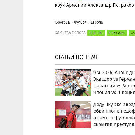
коуч Армении Александр Петраков 
iSport.ua
Футбол
Европа
КЛЮЧЕВЫЕ СЛОВА:
ШВЕЦИЯ
ЕВРО-2024
СК
СТАТЬИ ПО ТЕМЕ
ЧМ-2026: Анонс д
Эквадор vs Герман
Парагвай vs Авст
Япония vs Швеци
Дедушку экс-звез
обвиняют в педо
а самого футболи
скрытии преступ