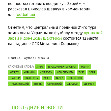
полностью готовы к поединку с Зарей», –
рассказал Вячеслав Шевчук в комментарии
для
football.ua
Отметим, что центральный поединок 21-го тура
чемпионата Украины по футболу между
луганской
Зарей и донецким Шахтером
состоится 12 марта
на стадионе ОСК Металлист (Харьков).
iSport.ua
Футбол
Украина
КЛЮЧЕВЫЕ СЛОВА:
МАТЧ
ПРОКОММЕНТИРОВАЛ
МАТЧА
МЕЖДУ
УКРАИНЫ
ФУТБОЛУ
ЧЕМПИОНАТА
ТУРА
ЗАРЯ
ШАХТЕР
ШАХТЕРОМ
21-ГО
ЗАРЕЙ
ЭКС-ИГРОК
ПРЕДСТОЯЩИЙ
БИТВЫ
СЕРЬЕЗНОЙ
ОЖИДАЕТ
ШЕВЧУК
ПОСЛЕДНИЕ НОВОСТИ