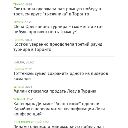
ТЕННИС
08:58
Свитолина одержала разгромную победу в
третьем круге "тысячника" в Торонто
СНУКЕР
08:45
China Open: анонс турнира – сможет ли кто-
нибудь противостоять Трампу?
ТЕННИС
08:35
Костюк уверенно преодолела третий раунд
турнира в Торонто
ВЧЕРА, 23:42
ЕВРОПА
23:42
Тоттенхэм сумел сохранить одного из лидеров
команды
ЕВРОПА
23:05
Милан отказался продать Леау в Турцию
УКРАИНА
22:40
Календарь Динамо: "бело-синие" одолели
Карабах в первом матче квалификации Лиги
конференций
ЛИГА КОНФЕРЕНЦИЙ
21:58
Динамо одержало минимальную победу над