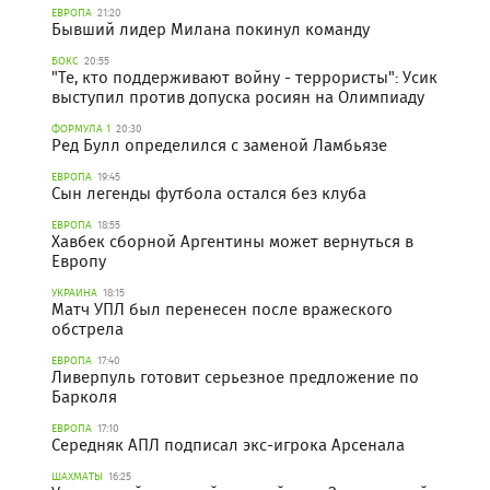
ЕВРОПА
21:20
Бывший лидер Милана покинул команду
БОКС
20:55
"Те, кто поддерживают войну - террористы": Усик
выступил против допуска росиян на Олимпиаду
ФОРМУЛА 1
20:30
Ред Булл определился с заменой Ламбьязе
ЕВРОПА
19:45
Сын легенды футбола остался без клуба
ЕВРОПА
18:55
Хавбек сборной Аргентины может вернуться в
Европу
УКРАИНА
18:15
Матч УПЛ был перенесен после вражеского
обстрела
ЕВРОПА
17:40
Ливерпуль готовит серьезное предложение по
Барколя
ЕВРОПА
17:10
Середняк АПЛ подписал экс-игрока Арсенала
ШАХМАТЫ
16:25