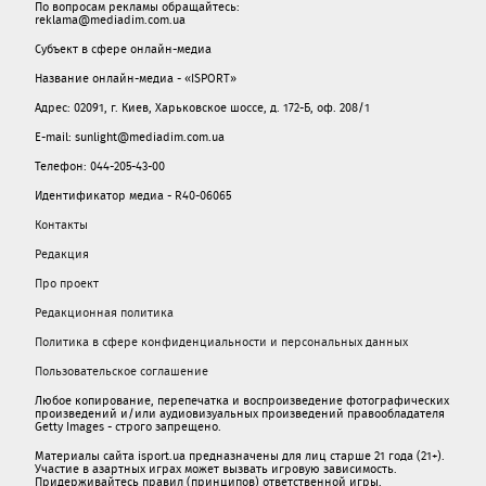
По вопросам рекламы обращайтесь:
reklama@mediadim.com.ua
Субъект в сфере онлайн-медиа
Название онлайн-медиа - «ISPORT»
Адрес: 02091, г. Киев, Харьковское шоссе, д. 172-Б, оф. 208/1
E-mail: sunlight@mediadim.com.ua
Телефон: 044-205-43-00
Идентификатор медиа - R40-06065
Контакты
Редакция
Про проект
Редакционная политика
Политика в сфере конфиденциальности и персональных данных
Пользовательское соглашение
Любое копирование, перепечатка и воспроизведение фотографических
произведений и/или аудиовизуальных произведений правообладателя
Getty Images - строго запрещено.
Материалы сайта isport.ua предназначены для лиц старше 21 года (21+).
Участие в азартных играх может вызвать игровую зависимость.
Придерживайтесь правил (принципов) ответственной игры.