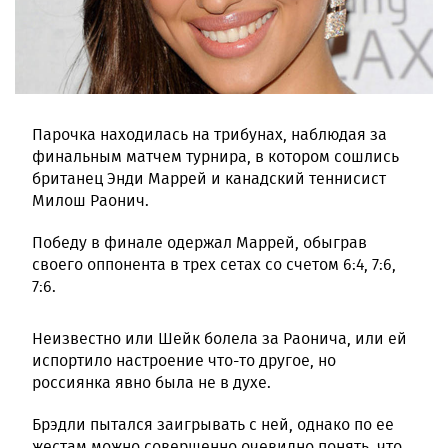
Парочка находилась на трибунах, наблюдая за
финальным матчем турнира, в котором сошлись
британец Энди Маррей и канадский теннисист
Милош Раонич.
Победу в финале одержал Маррей, обыграв
своего оппонента в трех сетах со счетом 6:4, 7:6,
7:6.
Неизвестно или Шейк болела за Раонича, или ей
испортило настроение что-то другое, но
россиянка явно была не в духе.
Брэдли пытался заигрывать с ней, однако по ее
жестам можно совершенно очевидно понять, что