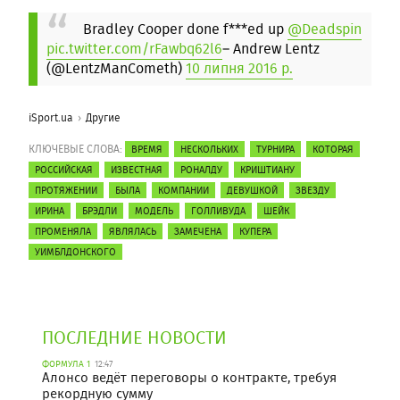
Bradley Cooper done f***ed up
@Deadspin
pic.twitter.com/rFawbq62l6
– Andrew Lentz
(@LentzManCometh)
10 липня 2016 р.
iSport.ua
Другие
КЛЮЧЕВЫЕ СЛОВА:
ВРЕМЯ
НЕСКОЛЬКИХ
ТУРНИРА
КОТОРАЯ
РОССИЙСКАЯ
ИЗВЕСТНАЯ
РОНАЛДУ
КРИШТИАНУ
ПРОТЯЖЕНИИ
БЫЛА
КОМПАНИИ
ДЕВУШКОЙ
ЗВЕЗДУ
ИРИНА
БРЭДЛИ
МОДЕЛЬ
ГОЛЛИВУДА
ШЕЙК
ПРОМЕНЯЛА
ЯВЛЯЛАСЬ
ЗАМЕЧЕНА
КУПЕРА
УИМБЛДОНСКОГО
ПОСЛЕДНИЕ НОВОСТИ
ФОРМУЛА 1
12:47
Алонсо ведёт переговоры о контракте, требуя
рекордную сумму