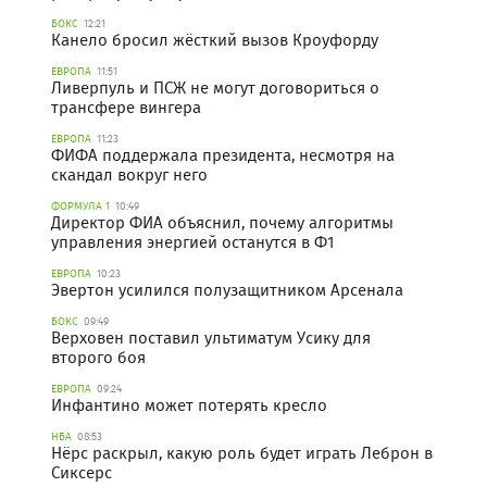
БОКС
12:21
Канело бросил жёсткий вызов Кроуфорду
ЕВРОПА
11:51
Ливерпуль и ПСЖ не могут договориться о
трансфере вингера
ЕВРОПА
11:23
ФИФА поддержала президента, несмотря на
скандал вокруг него
ФОРМУЛА 1
10:49
Директор ФИА объяснил, почему алгоритмы
управления энергией останутся в Ф1
ЕВРОПА
10:23
Эвертон усилился полузащитником Арсенала
БОКС
09:49
Верховен поставил ультиматум Усику для
второго боя
ЕВРОПА
09:24
Инфантино может потерять кресло
НБА
08:53
Нёрс раскрыл, какую роль будет играть Леброн в
Сиксерс