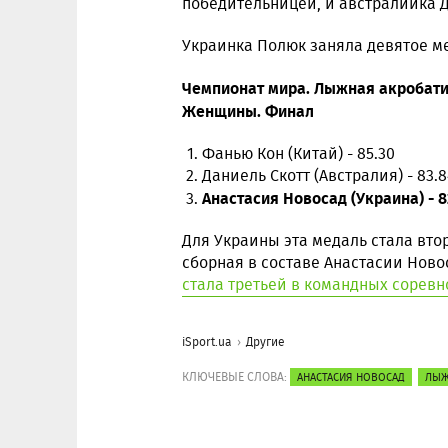
победительницей, и австралийка Д
Украинка Полюк заняла девятое мес
Чемпионат мира. Лыжная акробат
Женщины. Финал
Фанью Кон (Китай) - 85.30
Даниель Скотт (Австралия) - 83.8
Анастасия Новосад (Украина) - 8
Для Украины эта медаль стала вто
сборная в составе Анастасии Ново
стала третьей в командных сорев
iSport.ua
Другие
КЛЮЧЕВЫЕ СЛОВА:
АНАСТАСИЯ НОВОСАД
ЛЫЖ