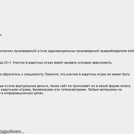
х
ических произведений и/или аудиовизуальных произведений правообладателя Gett
а (21+). Участие в азартных играх может вызвать игровую зависимость.
обратитесь к специалисту. Помните, что участие в азартных играх не может быть
ые и/или виртуальные деньги, также сайт не принимает ни в какой форме oплaту
 c азартными игрaми, букмекерами или тотализаторами. Любые материалы на
о в информационных целях.
одробнее...