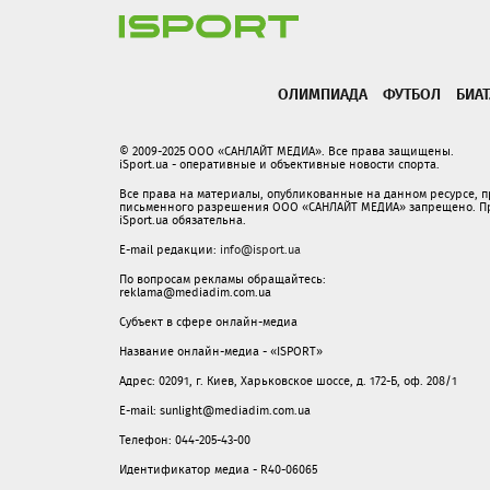
ОЛИМПИАДА
ФУТБОЛ
БИА
© 2009-2025 ООО «САНЛАЙТ МЕДИА». Все права защищены.
iSport.ua - оперативные и объективные новости спорта.
Все права на материалы, опубликованные на данном ресурсе, 
письменного разрешения ООО «САНЛАЙТ МЕДИА» запрещено. При
iSport.ua обязательна.
E-mail редакции:
info@isport.ua
По вопросам рекламы обращайтесь:
reklama@mediadim.com.ua
Субъект в сфере онлайн-медиа
Название онлайн-медиа - «ISPORT»
Адрес: 02091, г. Киев, Харьковское шоссе, д. 172-Б, оф. 208/1
E-mail: sunlight@mediadim.com.ua
Телефон: 044-205-43-00
Идентификатор медиа - R40-06065