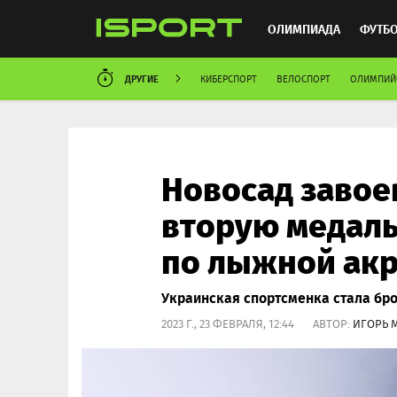
ОЛИМПИАДА
ФУТБ
ДРУГИЕ
КИБЕРСПОРТ
ВЕЛОСПОРТ
ОЛИМПИЙ
ХОККЕЙ
ММА
АВ
Новосад завое
вторую медаль
по лыжной ак
Украинская спортсменка стала бр
2023 Г., 23 ФЕВРАЛЯ, 12:44 АВТОР:
ИГОРЬ 