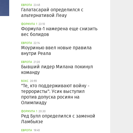
ЕВРОПА
23:45
Галатасарай определился с
альтернативой Леау
ФОРМУЛА 1
23:10
Формула-1 намерена еще снизить
вес болидов
ЕВРОПА
22:14
Моуринью ввел новые правила
внутри Реала
ЕВРОПА
21:20
Бывший лидер Милана покинул
команду
БОКС
20:55
"Те, кто поддерживают войну -
террористы": Усик выступил
против допуска росиян на
Олимпиаду
ФОРМУЛА 1
20:30
Ред Булл определился с заменой
Ламбьязе
ЕВРОПА
19:45