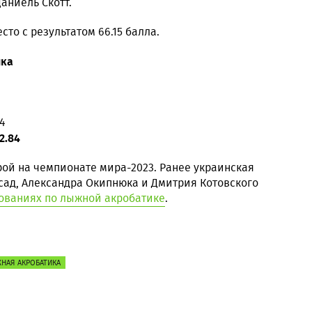
аниель Скотт.
то с результатом 66.15 балла.
ика
4
2.84
рой на чемпионате мира-2023. Ранее украинская
сад, Александра Окипнюка и Дмитрия Котовского
нованиях по лыжной акробатике
.
НАЯ АКРОБАТИКА