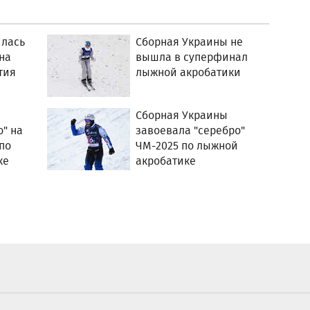
илась
Сборная Украины не
на
вышла в суперфинал
тия
лыжной акробатики
Сборная Украины
о" на
завоевала "серебро"
по
ЧМ-2025 по лыжной
ке
акробатике