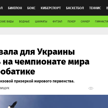
ОЛ
БИАТЛОН
БОКС
КИБЕРСПОРТ
БАСКЕТБОЛ
ТЕННИС
СКИЕ ВИДЫ
ВОДНЫЕ
ШАХМАТЫ
ФУТЗАЛ
ПОКЕР
СНУКЕР
ГИМНАСТИ
ТОСПОРТ
вала для Украины
 на чемпионате мира
робатике
онзовой призеркой мирового первенства.
МИЩУК