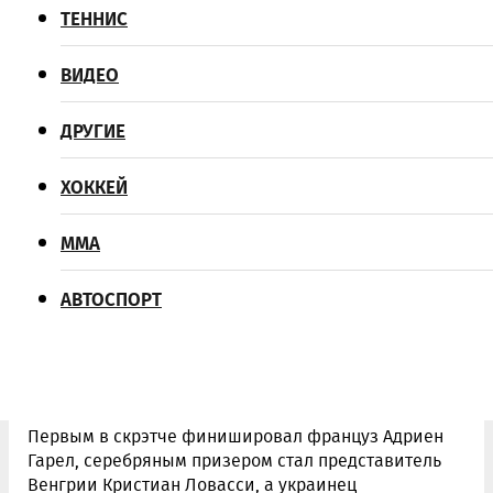
ТЕННИС
ГИМНАСТИКА
ВИДЕО
ВИДЕО
ЛЕГКАЯ АТЛЕТИКА
ДРУГИЕ
ДРУГИЕ
ИГРОВЫЕ
ХОККЕЙ
ХОККЕЙ
ДРУГОЕ
ММА
ММА
АВТОСПОРТ
АВТОСПОРТ
Украинский велогонщик Роман Гладыш завоевал
бронзу на чемпионате Европы по велотреку,
который проходит в Берлине.
Первым в скрэтче финишировал француз Адриен
Гарел, серебряным призером стал представитель
Венгрии Кристиан Ловасси, а украинец