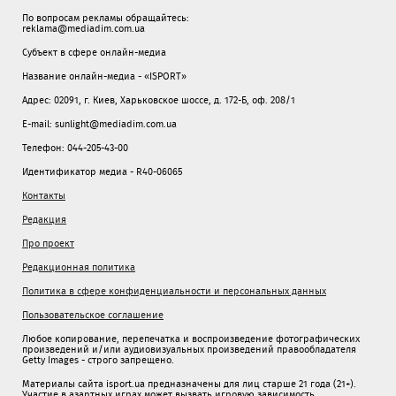
По вопросам рекламы обращайтесь:
reklama@mediadim.com.ua
Субъект в сфере онлайн-медиа
Название онлайн-медиа - «ISPORT»
Адрес: 02091, г. Киев, Харьковское шоссе, д. 172-Б, оф. 208/1
E-mail: sunlight@mediadim.com.ua
Телефон: 044-205-43-00
Идентификатор медиа - R40-06065
Контакты
Редакция
Про проект
Редакционная политика
Политика в сфере конфиденциальности и персональных данных
Пользовательское соглашение
Любое копирование, перепечатка и воспроизведение фотографических
произведений и/или аудиовизуальных произведений правообладателя
Getty Images - строго запрещено.
Материалы сайта isport.ua предназначены для лиц старше 21 года (21+).
Участие в азартных играх может вызвать игровую зависимость.