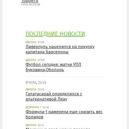
Торонто
ПРОСМОТРОВ
ПОСЛЕДНИЕ НОВОСТИ
ЕВРОПА
07:29
Ливерпуль нацелился на покупку
капитана Барселоны
ЕВРОПА
07:06
Футбол сегодня: матчи УПЛ
Буковина,Оболонь
ВЧЕРА, 23:45
ЕВРОПА
23:45
Галатасарай определился с
альтернативой Леау
ФОРМУЛА 1
23:10
Формула-1 намерена еще снизить вес
болидов
ЕВРОПА
22:14