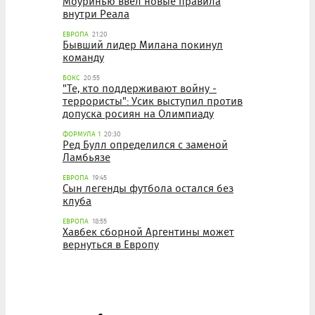
Моуринью ввел новые правила
внутри Реала
ЕВРОПА
21:20
Бывший лидер Милана покинул
команду
БОКС
20:55
"Те, кто поддерживают войну -
террористы": Усик выступил против
допуска росиян на Олимпиаду
ФОРМУЛА 1
20:30
Ред Булл определился с заменой
Ламбьязе
ЕВРОПА
19:45
Сын легенды футбола остался без
клуба
ЕВРОПА
18:55
Хавбек сборной Аргентины может
вернуться в Европу