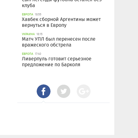
клуба
ЕВРОПА
18:55
Хавбек сборной Аргентины может
вернуться в Европу
УКРАИНА
18:15
Матч УПЛ был перенесен после
вражеского обстрела
ЕВРОПА
17:40
Ливерпуль готовит серьезное
предложение по Барколя