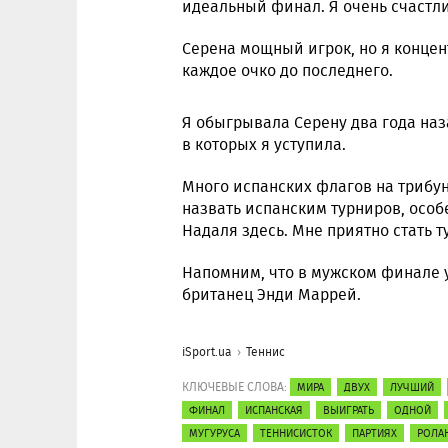
идеальный финал. Я очень счастл
Серена мощный игрок, но я концен
каждое очко до последнего.
Я обыгрывала Серену два года наза
в которых я уступила.
Много испанских флагов на трибу
назвать испанским турниров, осо
Надаля здесь. Мне приятно стать т
Напомним, что в мужском финале 
британец Энди Маррей.
iSport.ua
Теннис
КЛЮЧЕВЫЕ СЛОВА:
МИРА
ДВУХ
ЛУЧШИЙ
ФИНАЛ
ИСПАНСКАЯ
ВЫИГРАТЬ
ОДНОЙ
МУГУРУСА
ТЕННИСИСТОК
ПАРТИЯХ
РОЛА