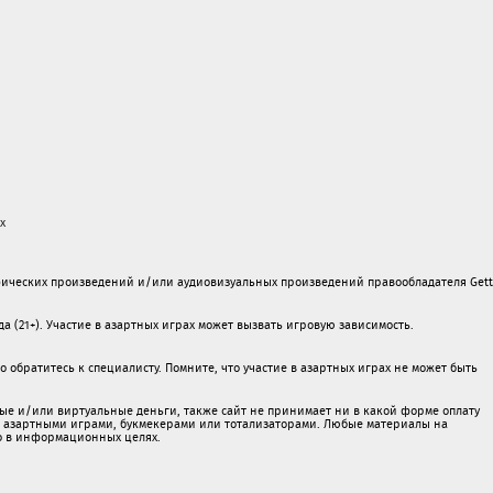
х
ических произведений и/или аудиовизуальных произведений правообладателя Gett
а (21+). Участие в азартных играх может вызвать игровую зависимость.
обратитесь к специалисту. Помните, что участие в азартных играх не может быть
ые и/или виртуальные деньги, также сайт не принимает ни в какой форме oплaту
 c азартными игрaми, букмекерами или тотализаторами. Любые материалы на
о в информационных целях.