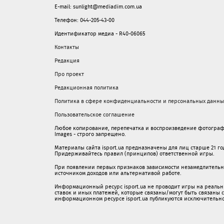
E-mail: sunlight@mediadim.com.ua
Телефон: 044-205-43-00
Идентификатор медиа - R40-06065
Контакты
Редакция
Про проект
Редакционная политика
Политика в сфере конфиденциальности и персональных данны
Пользовательское соглашение
Любое копирование, перепечатка и воспроизведение фотограф
Images - строго запрещено.
Материалы сайта isport.ua предназначены для лиц старше 21 год
Придерживайтесь правил (принципов) ответственной игры.
При появлении первых признаков зависимости незамедлительно 
источником доходов или альтернативой работе.
Информационный ресурс isport.ua не проводит игры на реальн
ставок и иных платежей, которые связаны/могут быть связаны
информационном ресурсе isport.ua публикуютcя исключительн