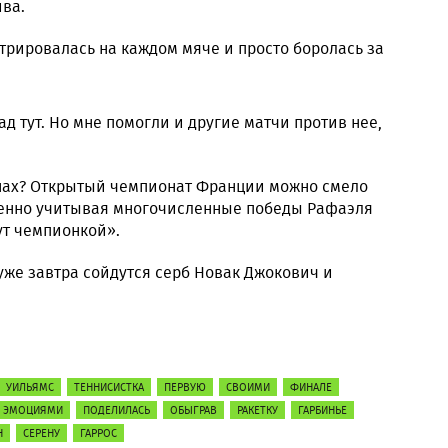
ива.
трировалась на каждом мяче и просто боролась за
д тут. Но мне помогли и другие матчи против нее,
нах? Открытый чемпионат Франции можно смело
бенно учитывая многочисленные победы Рафаэля
ут чемпионкой».
уже завтра сойдутся серб Новак Джокович и
УИЛЬЯМС
ТЕННИСИСТКА
ПЕРВУЮ
СВОИМИ
ФИНАЛЕ
ЭМОЦИЯМИ
ПОДЕЛИЛАСЬ
ОБЫГРАВ
РАКЕТКУ
ГАРБИНЬЕ
Н
СЕРЕНУ
ГАРРОС