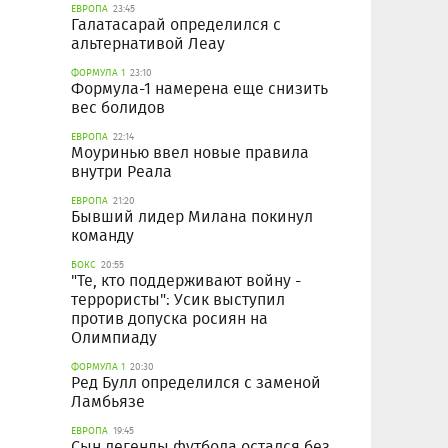
ЕВРОПА
23:45
Галатасарай определился с
альтернативой Леау
ФОРМУЛА 1
23:10
Формула-1 намерена еще снизить
вес болидов
ЕВРОПА
22:14
Моуринью ввел новые правила
внутри Реала
ЕВРОПА
21:20
Бывший лидер Милана покинул
команду
БОКС
20:55
"Те, кто поддерживают войну -
террористы": Усик выступил
против допуска росиян на
Олимпиаду
ФОРМУЛА 1
20:30
Ред Булл определился с заменой
Ламбьязе
ЕВРОПА
19:45
Сын легенды футбола остался без