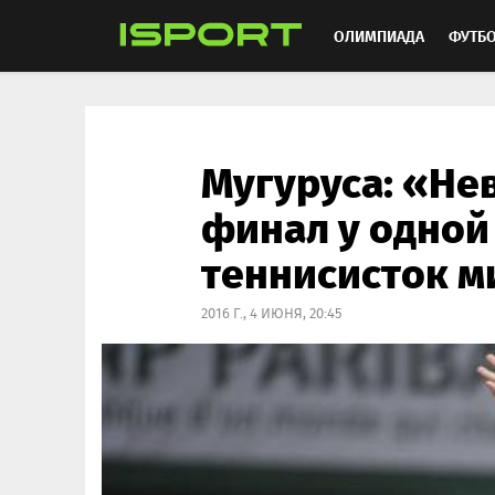
ОЛИМПИАДА
ФУТБ
ХОККЕЙ
ММА
АВ
Мугуруса: «Не
финал у одной
теннисисток м
2016 Г., 4 ИЮНЯ, 20:45