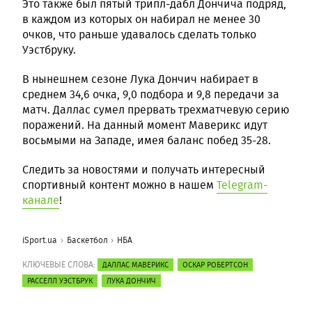
Это также был пятый трипл-дабл Дончича подряд,
в каждом из которых он набирал не менее 30
очков, что раньше удавалось сделать только
Уэстбруку.
В нынешнем сезоне Лука Дончич набирает в
среднем 34,6 очка, 9,0 подбора и 9,8 передачи за
матч. Даллас сумел прервать трехматчевую серию
поражений. На данный момент Маверикс идут
восьмыми на Западе, имея баланс побед 35-28.
Следить за новостями и получать интересный
спортивный контент можно в нашем
Telegram-
канале
!
iSport.ua
Баскетбол
НБА
КЛЮЧЕВЫЕ СЛОВА:
ДАЛЛАС МАВЕРИКС
ОСКАР РОБЕРТСОН
РАССЕЛЛ УЭСТБРУК
ЛУКА ДОНЧИЧ