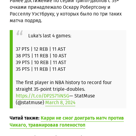
Ранее достижение по серии трипл-даблов с 35+
очками принадлежало Оскару Робертсону и
Расселлу Уэстбруку, у которых было по три таких
матча подряд.
Luka's last 4 games:
37 PTS | 12 REB | 11 AST
38 PTS | 11 REB | 10 AST
39 PTS | 10 REB | 11 AST
35 PTS | 11 REB | 11 AST
The first player in NBA history to record four
straight 35-point triple-doubles.
https://t.co/DP2S71iNSG
— StatMuse
(@statmuse)
March 8, 2024
Читай также:
Карри не смог доиграть матч против
Чикаго, травмировав голеностоп