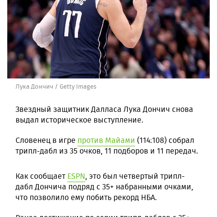
Лука Дончич / Getty Images
Звездный защитник Далласа Лука Дончич снова
выдал историческое выступление.
Словенец в игре
против Майами
(114:108) собрал
трипл-дабл из 35 очков, 11 подборов и 11 передач.
Как сообщает
ESPN
, это был четвертый трипл-
дабл Дончича подряд с 35+ набранными очками,
что позволило ему побить рекорд НБА.