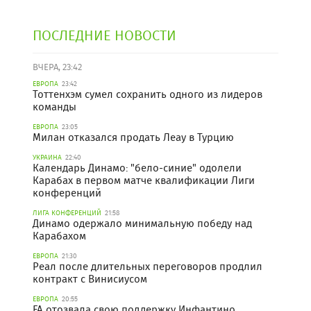
ПОСЛЕДНИЕ НОВОСТИ
ВЧЕРА, 23:42
ЕВРОПА
23:42
Тоттенхэм сумел сохранить одного из лидеров
команды
ЕВРОПА
23:05
Милан отказался продать Леау в Турцию
УКРАИНА
22:40
Календарь Динамо: "бело-синие" одолели
Карабах в первом матче квалификации Лиги
конференций
ЛИГА КОНФЕРЕНЦИЙ
21:58
Динамо одержало минимальную победу над
Карабахом
ЕВРОПА
21:30
Реал после длительных переговоров продлил
контракт с Винисиусом
ЕВРОПА
20:55
FA отозвала свою поддержку Инфантино