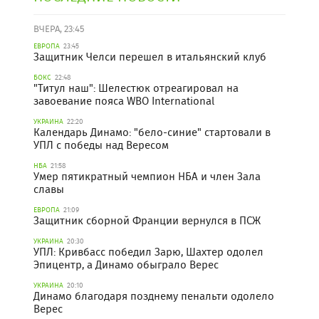
ВЧЕРА, 23:45
ЕВРОПА
23:45
Защитник Челси перешел в итальянский клуб
БОКС
22:48
"Титул наш": Шелестюк отреагировал на
завоевание пояса WBO International
УКРАИНА
22:20
Календарь Динамо: "бело-синие" стартовали в
УПЛ с победы над Вересом
НБА
21:58
Умер пятикратный чемпион НБА и член Зала
славы
ЕВРОПА
21:09
Защитник сборной Франции вернулся в ПСЖ
УКРАИНА
20:30
УПЛ: Кривбасс победил Зарю, Шахтер одолел
Эпицентр, а Динамо обыграло Верес
УКРАИНА
20:10
Динамо благодаря позднему пенальти одолело
Верес