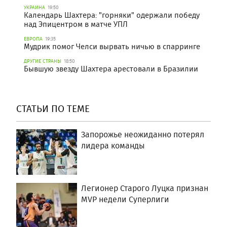
УКРАИНА
19:50
Календарь Шахтера: "горняки" одержали победу
над Эпицентром в матче УПЛ
ЕВРОПА
19:35
Мудрик помог Челси вырвать ничью в спарринге
ДРУГИЕ СТРАНЫ
18:50
Бывшую звезду Шахтера арестовали в Бразилии
СТАТЬИ ПО ТЕМЕ
Запорожье неожиданно потерял
лидера команды
Легионер Старого Луцка признан
MVP недели Суперлиги