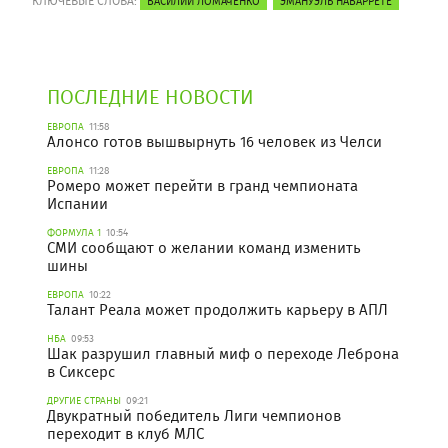
КЛЮЧЕВЫЕ СЛОВА:
ВАСИЛИЙ ЛОМАЧЕНКО
ЭМАНУЭЛЬ НАВАРРЕТЕ
ПОСЛЕДНИЕ НОВОСТИ
ЕВРОПА
11:58
Алонсо готов вышвырнуть 16 человек из Челси
ЕВРОПА
11:28
Ромеро может перейти в гранд чемпионата
Испании
ФОРМУЛА 1
10:54
СМИ сообщают о желании команд изменить
шины
ЕВРОПА
10:22
Талант Реала может продолжить карьеру в АПЛ
НБА
09:53
Шак разрушил главный миф о переходе Леброна
в Сиксерс
ДРУГИЕ СТРАНЫ
09:21
Двукратный победитель Лиги чемпионов
переходит в клуб МЛС