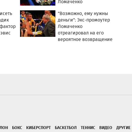
Ломаченко
висеть
"Возможно, ему нужны
здик
деньги": Экс-промоутер
 фактор
Ломаченко
Дэвис
отреагировал на его
вероятное возвращение
ТЛОН
БОКС
КИБЕРСПОРТ
БАСКЕТБОЛ
ТЕННИС
ВИДЕО
ДРУГИЕ