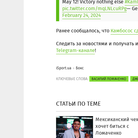
May 12! Victory nothing else
#Kam
pic.twitter.com/mqLNLcuRPg
— Ge
February 24, 2024
Ранее сообщалось, что
Камбосос с
Следить за новостями и получать
Telegram-канале
!
iSport.ua
Бокс
КЛЮЧЕВЫЕ СЛОВА:
ВАСИЛИЙ ЛОМАЧЕНКО
ДЖ
СТАТЬИ ПО ТЕМЕ
Мексиканский че
хочет биться с
Ломаченко