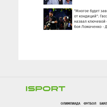
"Многое будет за
от кондиций": Гво
назвал ключевой
боя Ломаченко - 
ОЛИМПИАДА
ФУТБОЛ
БИА