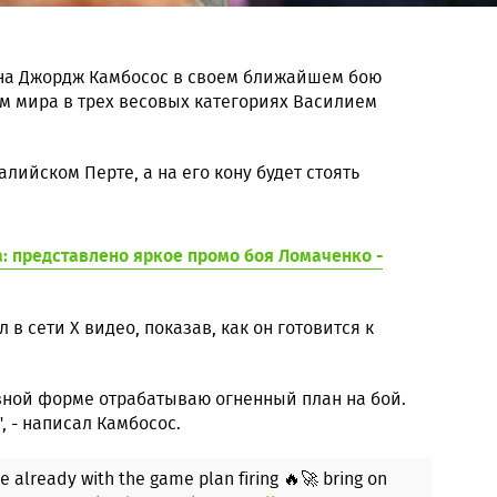
на Джордж Камбосос в своем ближайшем бою
ом мира в трех весовых категориях Василием
алийском Перте, а на его кону будет стоять
.
а: представлено яркое промо боя Ломаченко -
в сети X видео, показав, как он готовится к
ьезной форме отрабатываю огненный план на бой.
, - написал Камбосос.
pe already with the game plan firing 🔥🚀 bring on