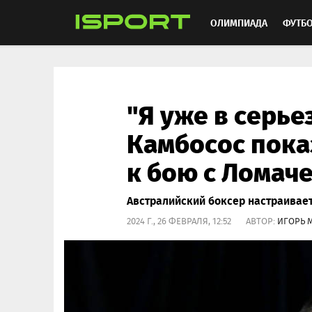
ОЛИМПИАДА
ФУТБ
ХОККЕЙ
ММА
АВ
"Я уже в серье
Камбосос пока
к бою с Ломач
Австралийский боксер настраивает
2024 Г., 26 ФЕВРАЛЯ, 12:52 АВТОР:
ИГОРЬ 