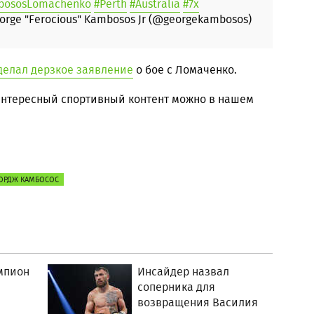
bososLomachenko
#Perth
#Australia
#7x
orge "Ferocious" Kambosos Jr (@georgekambosos)
делал дерзкое заявление
о бое с Ломаченко.
 интересный спортивный контент можно в нашем
ОРДЖ КАМБОСОС
мпион
Инсайдер назвал
соперника для
возвращения Василия