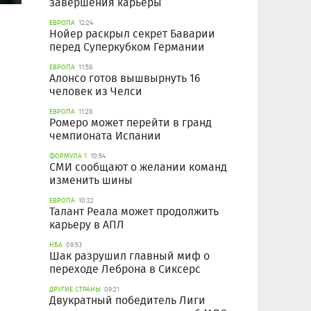
завершения карьеры
ЕВРОПА
12:24
Нойер раскрыл секрет Баварии
перед Суперкубком Германии
ЕВРОПА
11:58
Алонсо готов вышвырнуть 16
человек из Челси
ЕВРОПА
11:28
Ромеро может перейти в гранд
чемпионата Испании
ФОРМУЛА 1
10:54
СМИ сообщают о желании команд
изменить шины
ЕВРОПА
10:22
Талант Реала может продолжить
карьеру в АПЛ
НБА
09:53
Шак разрушил главный миф о
переходе Леброна в Сиксерс
ДРУГИЕ СТРАНЫ
09:21
Двукратный победитель Лиги