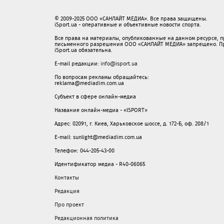
© 2009-2025 ООО «САНЛАЙТ МЕДИА». Все права защищены.
iSport.ua - оперативные и объективные новости спорта.
Все права на материалы, опубликованные на данном ресурсе, 
письменного разрешения ООО «САНЛАЙТ МЕДИА» запрещено. При
iSport.ua обязательна.
E-mail редакции:
info@isport.ua
По вопросам рекламы обращайтесь:
reklama@mediadim.com.ua
Субъект в сфере онлайн-медиа
Название онлайн-медиа - «ISPORT»
Адрес: 02091, г. Киев, Харьковское шоссе, д. 172-Б, оф. 208/1
E-mail: sunlight@mediadim.com.ua
Телефон: 044-205-43-00
Идентификатор медиа - R40-06065
Контакты
Редакция
Про проект
Редакционная политика