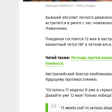
Джордж Камбосос / Getty Images
Бывший абсолют легкого дивизио
встретится в ринге с экс-чемпион
Ломаченко.
Поединок состоится 12 мая в австр
вакантный титул IBF в легком весе
Читай также:
Легенда против воин
Камбосос
Австралийский боксер опубликовал 
будущему противостоянию.
"Осталось 11 недель! Я уже в сер
Давайте уже 12 мая! Только победа"
11 weeks out! In serious sha