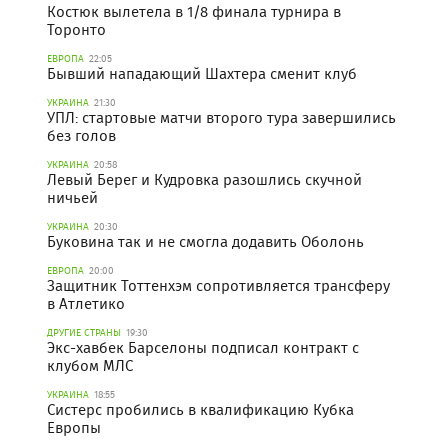
Костюк вылетела в 1/8 финала турнира в
Торонто
ЕВРОПА
22:05
Бывший нападающий Шахтера сменит клуб
УКРАИНА
21:30
УПЛ: стартовые матчи второго тура завершились
без голов
УКРАИНА
20:58
Левый Берег и Кудровка разошлись скучной
ничьей
УКРАИНА
20:30
Буковина так и не смогла додавить Оболонь
ЕВРОПА
20:00
Защитник Тоттенхэм сопротивляется трансферу
в Атлетико
ДРУГИЕ СТРАНЫ
19:30
Экс-хавбек Барселоны подписал контракт с
клубом МЛС
УКРАИНА
18:55
Систерс пробились в квалификацию Кубка
Европы