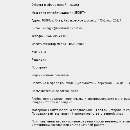
Субъект в сфере онлайн-медиа
Название онлайн-медиа - «ISPORT»
Адрес: 02091, г. Киев, Харьковское шоссе, д. 172-Б, оф. 208/1
E-mail: sunlight@mediadim.com.ua
Телефон: 044-205-43-00
Идентификатор медиа - R40-06065
Контакты
Редакция
Про проект
Редакционная политика
Политика в сфере конфиденциальности и персональных данны
Пользовательское соглашение
Любое копирование, перепечатка и воспроизведение фотограф
Images - строго запрещено.
Материалы сайта isport.ua предназначены для лиц старше 21 год
Придерживайтесь правил (принципов) ответственной игры.
При появлении первых признаков зависимости незамедлительно 
источником доходов или альтернативой работе.