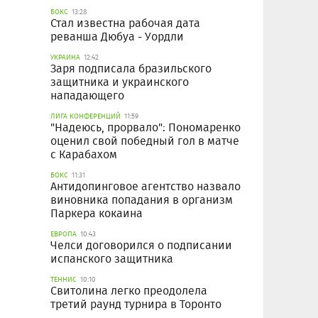
БОКС
13:28
Стал известна рабочая дата
реванша Дюбуа - Уордли
УКРАИНА
12:42
Заря подписала бразильского
защитника и украинского
нападающего
ЛИГА КОНФЕРЕНЦИЙ
11:59
"Надеюсь, прорвало": Пономаренко
оценил свой победный гол в матче
с Карабахом
БОКС
11:31
Антидопинговое агентство назвало
виновника попадания в организм
Паркера кокаина
ЕВРОПА
10:43
Челси договорился о подписании
испанского защитника
ТЕННИС
10:10
Свитолина легко преодолела
третий раунд турнира в Торонто