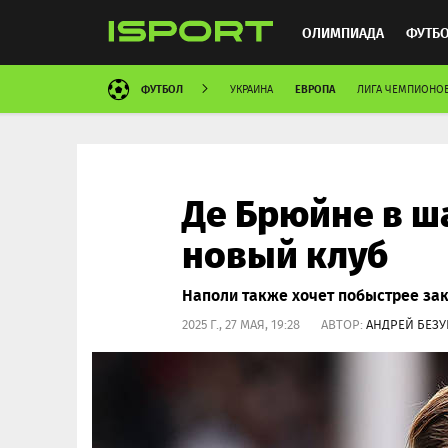
ОЛИМПИАДА
ФУТБ
ФУТБОЛ
ЕВРОПА
УКРАИНА
ЛИГА ЧЕМПИОНО
ХОККЕЙ
ММА
АВ
Де Брюйне в ша
новый клуб
Наполи также хочет побыстрее зак
2025 Г., 27 МАЯ, 19:28 АВТОР:
АНДРЕЙ БЕЗ