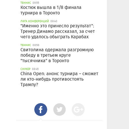
ТЕННИС
09:55
Костюк вышла в 1/8 финала
турнира в Торонто
ЛИГА КОНФЕРЕНЦИЙ
09:40
"Именно это принесло результат":
Тренер Динамо рассказал, за счет
чего удалось обыграть Карабах
ТЕННИС
08:58
Свитолина одержала разгромную
победу в третьем круге
"тысячника" в Торонто
СНУКЕР
08:45
China Open: анонс турнира – сможет
ли кто-нибудь противостоять
Трампу?