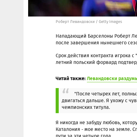
Роберт Левандовски / Getty Images
Нападающий Барселоны Роберт Лев
после завершения нынешнего сез
Срок действия контракта игрока с "
летний польский форвард подтверд
Читай также:
Левандовски раздумы
"После четырех лет, полн
двигаться дальше. Я ухожу с чу
чемпионских титула.
Я никогда не забуду любовь, кото
Каталония - мое место на земле. С
пути за эти четыре года.