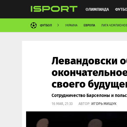
ОЛИМПИАДА
ФУТБ
ФУТБОЛ
ЕВРОПА
УКРАИНА
ЛИГА ЧЕМПИОНО
ХОККЕЙ
ММА
АВ
Левандовски 
окончательное
своего будуще
Сотрудничество Барселоны и польс
16 МАЯ, 21:33 АВТОР:
ИГОРЬ МИЩУК