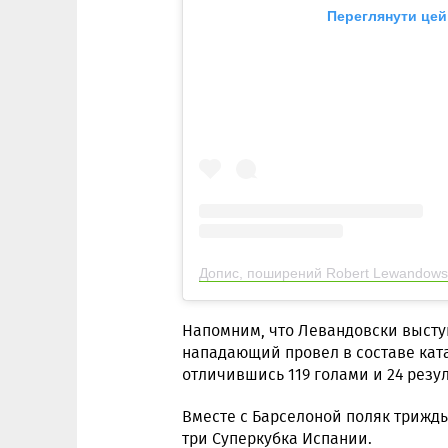
Переглянути цей
Допис, поширений Robert Lewandowsk
Напомним, что Левандовски выступа
нападающий провел в составе ката
отличившись 119 голами и 24 рез
Вместе с Барселоной поляк трижды
три Суперкубка Испании.