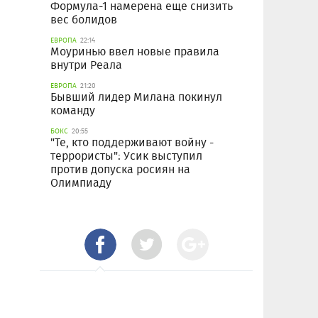
Формула-1 намерена еще снизить
вес болидов
ЕВРОПА
22:14
Моуринью ввел новые правила
внутри Реала
ЕВРОПА
21:20
Бывший лидер Милана покинул
команду
БОКС
20:55
"Те, кто поддерживают войну -
террористы": Усик выступил
против допуска росиян на
Олимпиаду