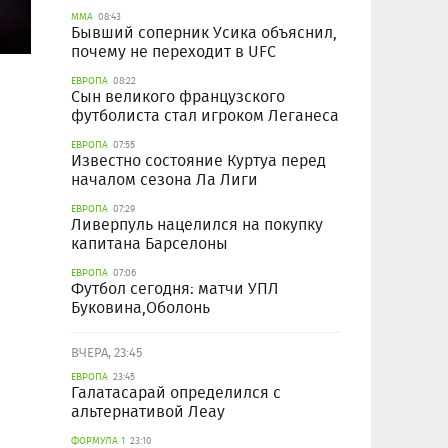
ММА
08:43
Бывший соперник Усика объяснил,
почему не переходит в UFC
ЕВРОПА
08:22
Сын великого французского
футболиста стал игроком Леганеса
ЕВРОПА
07:55
Известно состояние Куртуа перед
началом сезона Ла Лиги
ЕВРОПА
07:29
Ливерпуль нацелился на покупку
капитана Барселоны
ЕВРОПА
07:06
Футбол сегодня: матчи УПЛ
Буковина,Оболонь
ВЧЕРА, 23:45
ЕВРОПА
23:45
Галатасарай определился с
альтернативой Леау
ФОРМУЛА 1
23:10