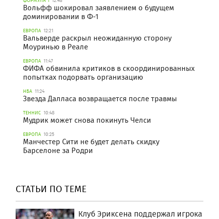
ФОРМУЛА 1
12:48
Вольфф шокировал заявлением о будущем
доминировании в Ф-1
ЕВРОПА
12:21
Вальверде раскрыл неожиданную сторону
Моуринью в Реале
ЕВРОПА
11:47
ФИФА обвинила критиков в скоординированных
попытках подорвать организацию
НБА
11:24
Звезда Далласа возвращается после травмы
ТЕННИС
10:48
Мудрик может снова покинуть Челси
ЕВРОПА
10:25
Манчестер Сити не будет делать скидку
Барселоне за Родри
СТАТЬИ ПО ТЕМЕ
Клуб Эриксена поддержал игрока