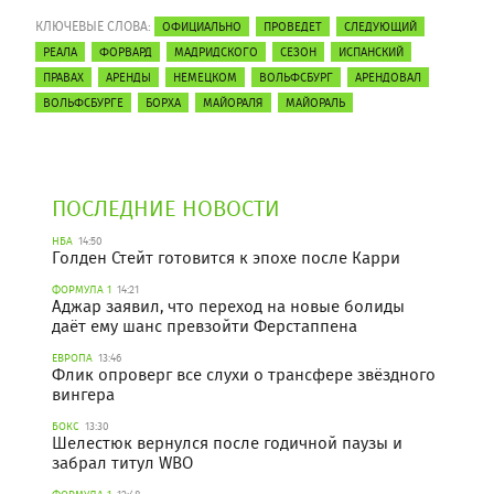
КЛЮЧЕВЫЕ СЛОВА:
ОФИЦИАЛЬНО
ПРОВЕДЕТ
СЛЕДУЮЩИЙ
РЕАЛА
ФОРВАРД
МАДРИДСКОГО
СЕЗОН
ИСПАНСКИЙ
ПРАВАХ
АРЕНДЫ
НЕМЕЦКОМ
ВОЛЬФСБУРГ
АРЕНДОВАЛ
ВОЛЬФСБУРГЕ
БОРХА
МАЙОРАЛЯ
МАЙОРАЛЬ
ПОСЛЕДНИЕ НОВОСТИ
НБА
14:50
Голден Стейт готовится к эпохе после Карри
ФОРМУЛА 1
14:21
Аджар заявил, что переход на новые болиды
даёт ему шанс превзойти Ферстаппена
ЕВРОПА
13:46
Флик опроверг все слухи о трансфере звёздного
вингера
БОКС
13:30
Шелестюк вернулся после годичной паузы и
забрал титул WBO