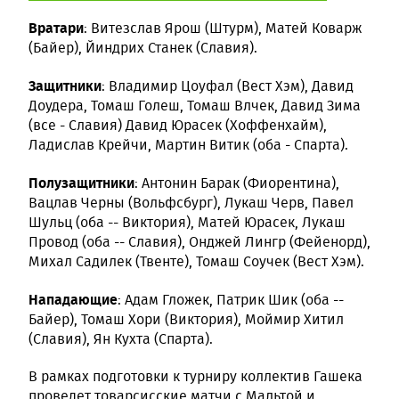
Вратари
: Витезслав Ярош (Штурм), Матей Коварж
(Байер), Йиндрих Станек (Славия).
Защитники
: Владимир Цоуфал (Вест Хэм), Давид
Доудера, Томаш Голеш, Томаш Влчек, Давид Зима
(все - Славия) Давид Юрасек (Хоффенхайм),
Ладислав Крейчи, Мартин Витик (оба - Спарта).
Полузащитники
: Антонин Барак (Фиорентина),
Вацлав Черны (Вольфсбург), Лукаш Черв, Павел
Шульц (оба -- Виктория), Матей Юрасек, Лукаш
Провод (оба -- Славия), Онджей Лингр (Фейенорд),
Михал Садилек (Твенте), Томаш Соучек (Вест Хэм).
Нападающие
: Адам Гложек, Патрик Шик (оба --
Байер), Томаш Хори (Виктория), Моймир Хитил
(Славия), Ян Кухта (Спарта).
В рамках подготовки к турниру коллектив Гашека
проведет товарсисские матчи с Мальтой и