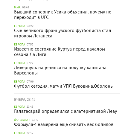
ММА
08:43
Бывший соперник Усика объяснил, почему не
переходит в UFC
ЕВРОПА
08:22
Сын великого французского футболиста стал
игроком Леганеса
ЕВРОПА
07:55
Известно состояние Куртуа перед началом
сезона Ла Лиги
ЕВРОПА
07:29
Ливерпуль нацелился на покупку капитана
Барселоны
ЕВРОПА
07:06
Футбол сегодня: матчи УПЛ Буковина,Оболонь
ВЧЕРА, 23:45
ЕВРОПА
23:45
Галатасарай определился с альтернативой Леау
ФОРМУЛА 1
23:10
Формула-1 намерена еще снизить вес болидов
ЕВРОПА
22:14