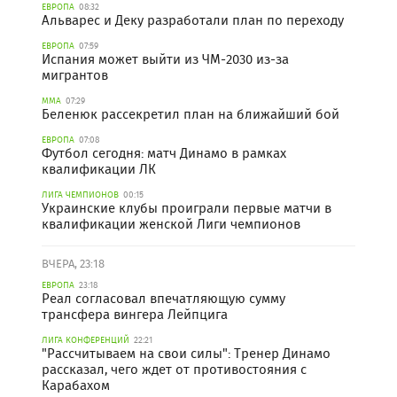
ЕВРОПА
08:32
Альварес и Деку разработали план по переходу
ЕВРОПА
07:59
Испания может выйти из ЧМ-2030 из-за
мигрантов
ММА
07:29
Беленюк рассекретил план на ближайший бой
ЕВРОПА
07:08
Футбол сегодня: матч Динамо в рамках
квалификации ЛК
ЛИГА ЧЕМПИОНОВ
00:15
Украинские клубы проиграли первые матчи в
квалификации женской Лиги чемпионов
ВЧЕРА, 23:18
ЕВРОПА
23:18
Реал согласовал впечатляющую сумму
трансфера вингера Лейпцига
ЛИГА КОНФЕРЕНЦИЙ
22:21
"Рассчитываем на свои силы": Тренер Динамо
рассказал, чего ждет от противостояния с
Карабахом