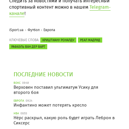
Следить за новостями и получать интересный
спортивный контент можно в нашем
Telegram-
канале
!
iSport.ua
Футбол
Европа
КЛЮЧЕВЫЕ СЛОВА:
КРИШТИАНУ РОНАЛДУ
РЕАЛ МАДРИД
РАФАЭЛЬ ВАН ДЕР ВАРТ
ПОСЛЕДНИЕ НОВОСТИ
БОКС
09:49
Верховен поставил ультиматум Усику для
второго боя
ЕВРОПА
09:24
Инфантино может потерять кресло
НБА
08:53
Нёрс раскрыл, какую роль будет играть Леброн в
Сиксерс