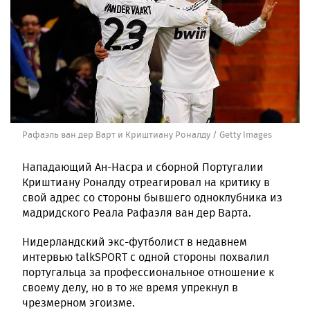
Рафаэль ван дер Варт и Криштиану Роналду / Getty Images
Нападающий Ан-Насра и сборной Португалии
Криштиану Роналду отреагировал на критику в
свой адрес со стороны бывшего одноклубника из
мадридского Реала Рафаэля ван дер Варта.
Нидерландский экс-футболист в недавнем
интервью talkSPORT с одной стороны похвалил
португальца за профессиональное отношение к
своему делу, но в то же время упрекнул в
чрезмерном эгоизме.