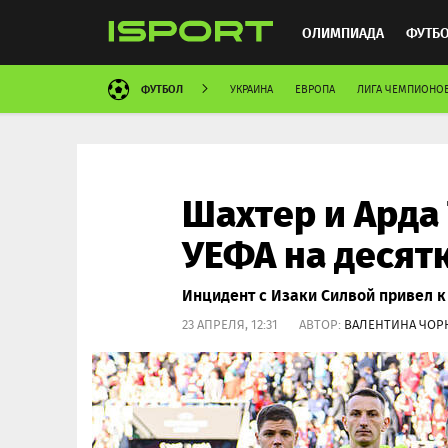
ОЛИМПИАДА
ФУТБ
ФУТБОЛ
УКРАИНА
ЕВРОПА
ЛИГА ЧЕМПИОНО
ХОККЕЙ
ММА
АВ
Шахтер и Арда
УЕФА на десят
Инцидент с Изаки Силвой привел 
23 АПРЕЛЯ, 12:31 АВТОР:
ВАЛЕНТИНА ЧОР