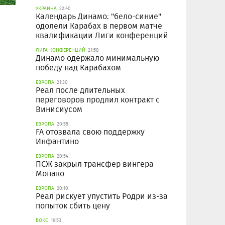
УКРАИНА
22:40
Календарь Динамо: "бело-синие"
одолели Карабах в первом матче
квалификации Лиги конференций
ЛИГА КОНФЕРЕНЦИЙ
21:58
Динамо одержало минимальную
победу над Карабахом
ЕВРОПА
21:30
Реал после длительных
переговоров продлил контракт с
Винисиусом
ЕВРОПА
20:55
FA отозвала свою поддержку
Инфантино
ЕВРОПА
20:54
ПСЖ закрыл трансфер вингера
Монако
ЕВРОПА
20:10
Реал рискует упустить Родри из-за
попыток сбить цену
БОКС
19:53