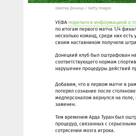
Шахтер Донецк / Getty Images
УЕФА
поделился информацией о т
по итогам первого матча 1/4 фин
несколько команд, среди них есть 
своим наставником получили штр
Донецкий клуб был оштрафован на 
соответствующего нормам спортивн
нарушение процедуры действий пр
Добавим, что в первом матче в р
потерял сознание после столкнов
медперсоналом вернулся на поле, 
заменен.
Тем временем Арда Туран был ошт
процедур, связанных с серьезными
сотрясении мозга игрока.