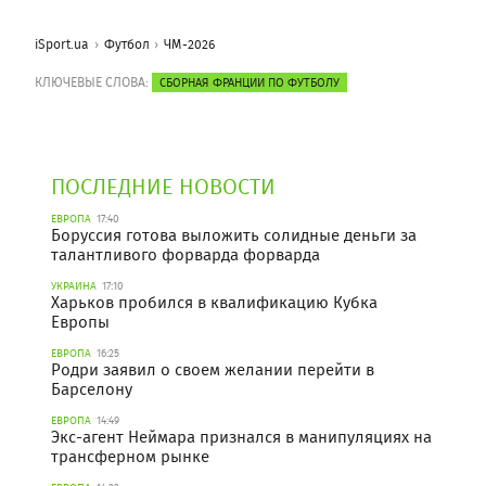
iSport.ua
Футбол
ЧМ-2026
КЛЮЧЕВЫЕ СЛОВА:
СБОРНАЯ ФРАНЦИИ ПО ФУТБОЛУ
ПОСЛЕДНИЕ НОВОСТИ
ЕВРОПА
17:40
Боруссия готова выложить солидные деньги за
талантливого форварда форварда
УКРАИНА
17:10
Харьков пробился в квалификацию Кубка
Европы
ЕВРОПА
16:25
Родри заявил о своем желании перейти в
Барселону
ЕВРОПА
14:49
Экс-агент Неймара признался в манипуляциях на
трансферном рынке