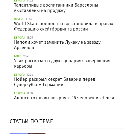
ЕВРОПА
14:22
Талантливые воспитанники Барселоны
выставлены на продажу
ДРУГИЕ
13:45
World Skate полностью восстановила в правах
Федерацию скейтбординга россии
ЕВРОПА
13:25
Наполи хочет заменить Лукаку на звезду
Арсенала
БОКС
12:48
Усик рассказал о двух сценариях завершения
карьеры
ЕВРОПА
12:24
Нойер раскрыл секрет Баварии перед
Суперкубком Германии
ЕВРОПА
11:58
Алонсо готов вышвырнуть 16 человек из Челси
СТАТЬИ ПО ТЕМЕ