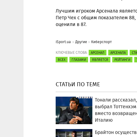
Лучшим игроком Арсенала является
Петр Чех с общим показателем 88, 
оценили в 87.
iSport.ua
Другие
Киберспорт
КЛЮЧЕВЫЕ СЛОВА:
АРСЕНАЛ
АРСЕНАЛА
СТ
ВСЕХ
ГЛАЗАМИ
ЯВЛЯЕТСЯ
РЕЙТИНГИ
СТАТЬИ ПО ТЕМЕ
Тонали рассказал,
выбрал Тоттенхэм
вместо возвраще
Италию
Брайтон осущест