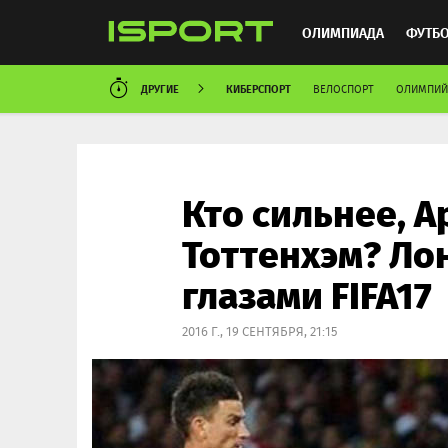
ОЛИМПИАДА
ФУТБ
ДРУГИЕ
КИБЕРСПОРТ
ВЕЛОСПОРТ
ОЛИМПИЙ
ХОККЕЙ
ММА
АВ
Кто сильнее, А
Тоттенхэм? Ло
глазами FIFA17
2016 Г., 19 СЕНТЯБРЯ, 21:15