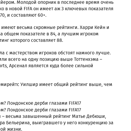
айером. Молодой опорник в последнее время очень
ко в новой FIFA он имеет аж 3 ключевых показателя
70, и составляют 60+.
 имеют весьма скромные рейтинги. Харри Кейн и
а общем показателе в 84, а лучшим игроком
инг которого составляет 88.
дела с мастерством игроков обстоят намного лучше.
и всего на одну позицию выше Тоттенхэма –
rts, Арсенал является куда более сильной
 Эмирейтс Уилшир имеет общий рейтинг выше, чем
й – весьма завышенный рейтинг Матье Дебюши,
тора Бельерина, выигравшего у него конкуренцию за
ной жизни.