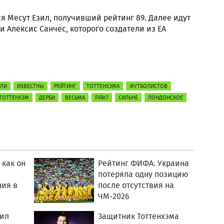
 Месут Езил, получивший рейтинг 89. Далее идут
и Алексис Санчес, которого создатели из EA
АЛИ
ИЗВЕСТНЫ
РЕЙТИНГ
ТОТТЕНХЭМА
ФУТБОЛИСТОВ
ТОТТЕНХЭМ
ДЕРБИ
ВЕСЬМА
FIFA17
СИЛЬНЕ
ЛОНДОНСКОЕ
 как он
Рейтинг ФИФА: Украина
потеряла одну позицию
ния в
после отсутствия на
ЧМ-2026
вил
Защитник Тоттенхэма