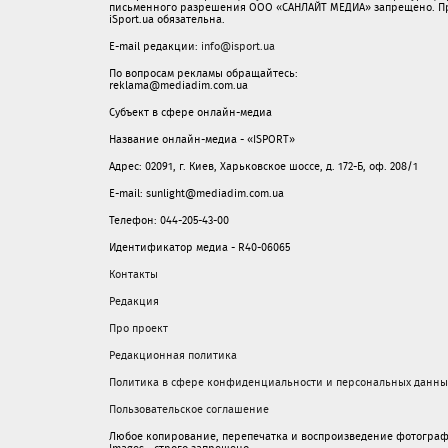
письменного разрешения ООО «САНЛАЙТ МЕДИА» запрещено. При
iSport.ua обязательна.
E-mail редакции:
info@isport.ua
По вопросам рекламы обращайтесь:
reklama@mediadim.com.ua
Субъект в сфере онлайн-медиа
Название онлайн-медиа - «ISPORT»
Адрес: 02091, г. Киев, Харьковское шоссе, д. 172-Б, оф. 208/1
E-mail: sunlight@mediadim.com.ua
Телефон: 044-205-43-00
Идентификатор медиа - R40-06065
Контакты
Редакция
Про проект
Редакционная политика
Политика в сфере конфиденциальности и персональных данны
Пользовательское соглашение
Любое копирование, перепечатка и воспроизведение фотограф