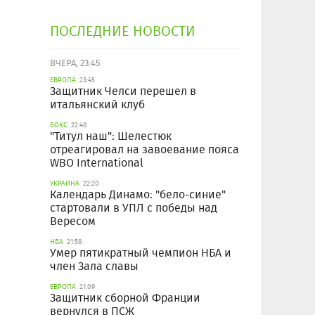
ПОСЛЕДНИЕ НОВОСТИ
ВЧЕРА, 23:45
ЕВРОПА
23:45
Защитник Челси перешел в
итальянский клуб
БОКС
22:48
"Титул наш": Шелестюк
отреагировал на завоевание пояса
WBO International
УКРАИНА
22:20
Календарь Динамо: "бело-синие"
стартовали в УПЛ с победы над
Вересом
НБА
21:58
Умер пятикратный чемпион НБА и
член Зала славы
ЕВРОПА
21:09
Защитник сборной Франции
вернулся в ПСЖ