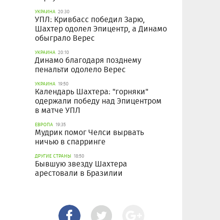
УКРАИНА
20:30
УПЛ: Кривбасс победил Зарю,
Шахтер одолел Эпицентр, а Динамо
обыграло Верес
УКРАИНА
20:10
Динамо благодаря позднему
пенальти одолело Верес
УКРАИНА
19:50
Календарь Шахтера: "горняки"
одержали победу над Эпицентром
в матче УПЛ
ЕВРОПА
19:35
Мудрик помог Челси вырвать
ничью в спарринге
ДРУГИЕ СТРАНЫ
18:50
Бывшую звезду Шахтера
арестовали в Бразилии