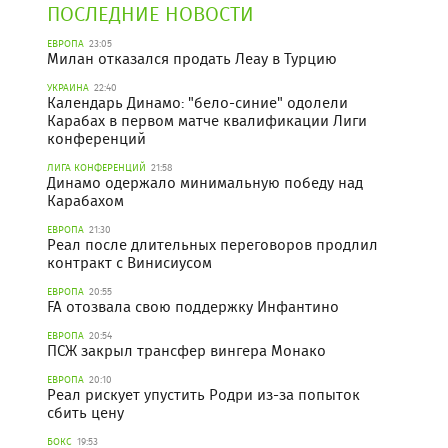
ПОСЛЕДНИЕ НОВОСТИ
ЕВРОПА
23:05
Милан отказался продать Леау в Турцию
УКРАИНА
22:40
Календарь Динамо: "бело-синие" одолели
Карабах в первом матче квалификации Лиги
конференций
ЛИГА КОНФЕРЕНЦИЙ
21:58
Динамо одержало минимальную победу над
Карабахом
ЕВРОПА
21:30
Реал после длительных переговоров продлил
контракт с Винисиусом
ЕВРОПА
20:55
FA отозвала свою поддержку Инфантино
ЕВРОПА
20:54
ПСЖ закрыл трансфер вингера Монако
ЕВРОПА
20:10
Реал рискует упустить Родри из-за попыток
сбить цену
БОКС
19:53