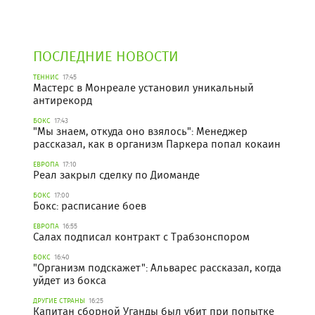
ПОСЛЕДНИЕ НОВОСТИ
ТЕННИС
17:45
Мастерс в Монреале установил уникальный
антирекорд
БОКС
17:43
"Мы знаем, откуда оно взялось": Менеджер
рассказал, как в организм Паркера попал кокаин
ЕВРОПА
17:10
Реал закрыл сделку по Диоманде
БОКС
17:00
Бокс: расписание боев
ЕВРОПА
16:55
Салах подписал контракт с Трабзонспором
БОКС
16:40
"Организм подскажет": Альварес рассказал, когда
уйдет из бокса
ДРУГИЕ СТРАНЫ
16:25
Капитан сборной Уганды был убит при попытке