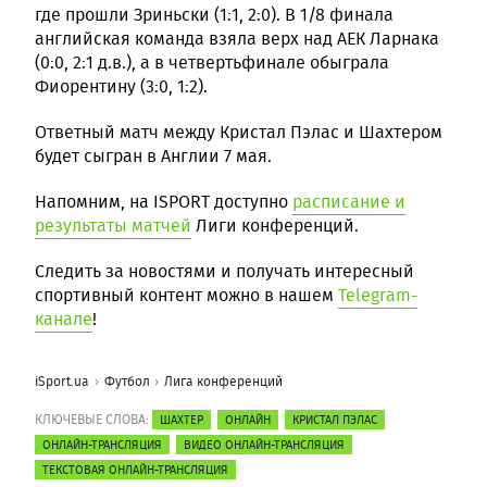
где прошли Зриньски (1:1, 2:0). В 1/8 финала
английская команда взяла верх над АЕК Ларнака
(0:0, 2:1 д.в.), а в четвертьфинале обыграла
Фиорентину (3:0, 1:2).
Ответный матч между Кристал Пэлас и Шахтером
будет сыгран в Англии 7 мая.
Напомним, на ISPORT доступно
расписание и
результаты матчей
Лиги конференций.
Следить за новостями и получать интересный
спортивный контент можно в нашем
Telegram-
канале
!
iSport.ua
Футбол
Лига конференций
КЛЮЧЕВЫЕ СЛОВА:
ШАХТЕР
ОНЛАЙН
КРИСТАЛ ПЭЛАС
ОНЛАЙН-ТРАНСЛЯЦИЯ
ВИДЕО ОНЛАЙН-ТРАНСЛЯЦИЯ
ТЕКСТОВАЯ ОНЛАЙН-ТРАНСЛЯЦИЯ