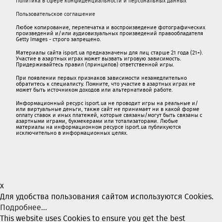
Политика в сфере конфиденциальности и персональных данных
Пользовательское соглашение
Любое копирование, перепечатка и воспроизведение фотографических
произведений и/или аудиовизуальных произведений правообладателя
Getty Images - строго запрещено.
Материалы сайта isport.ua предназначены для лиц старше 21 года (21+).
Участие в азартных играх может вызвать игровую зависимость.
Придерживайтесь правил (принципов) ответственной игры.
При появлении первых признаков зависимости незамедлительно
обратитесь к специалисту. Помните, что участие в азартных играх не
может быть источником доходов или альтернативой работе.
Информационный ресурс isport.ua не проводит игры на реальные и/
или виртуальные деньги, также сайт не принимает ни в какой форме
oплaту ставок и иных платежей, которые связаны/могут быть связаны c
азартными игрaми, букмекерами или тотализаторами. Любые
материалы на информационном ресурсе isport.ua публикуютcя
исключительно в информационных целях.
x
Для удобства пользования сайтом используются Cookies.
Подробнее...
This website uses Cookies to ensure you get the best