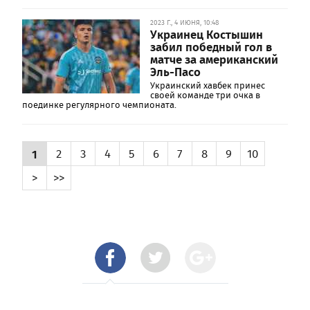
2023 Г., 4 ИЮНЯ, 10:48
Украинец Костышин
забил победный гол в
матче за американский
Эль-Пасо
Украинский хавбек принес
своей команде три очка в
поединке регулярного чемпионата.
1
2
3
4
5
6
7
8
9
10
>
>>