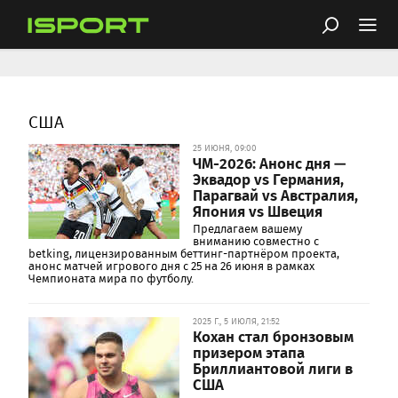
США
25 ИЮНЯ, 09:00
ЧМ-2026: Анонс дня —
Эквадор vs Германия,
Парагвай vs Австралия,
Япония vs Швеция
Предлагаем вашему
вниманию совместно с
betking, лицензированным беттинг-партнёром проекта,
анонс матчей игрового дня с 25 на 26 июня в рамках
Чемпионата мира по футболу.
2025 Г., 5 ИЮЛЯ, 21:52
Кохан стал бронзовым
призером этапа
Бриллиантовой лиги в
США