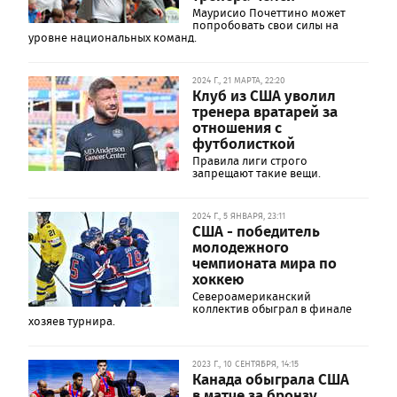
Маурисио Почеттино может
попробовать свои силы на
уровне национальных команд.
2024 Г., 21 МАРТА, 22:20
Клуб из США уволил
тренера вратарей за
отношения с
футболисткой
Правила лиги строго
запрещают такие вещи.
2024 Г., 5 ЯНВАРЯ, 23:11
США - победитель
молодежного
чемпионата мира по
хоккею
Североамериканский
коллектив обыграл в финале
хозяев турнира.
2023 Г., 10 СЕНТЯБРЯ, 14:15
Канада обыграла США
в матче за бронзу