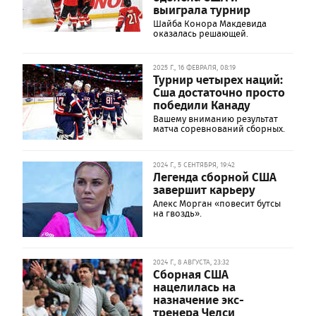
выиграла турнир
Шайба Конора Макдевида
оказалась решающей.
2025 Г., 16 ФЕВРАЛЯ, 08:19
Турнир четырех наций:
Сша достаточно просто
победили Канаду
Вашему вниманию результат
матча соревнований сборных.
2024 Г., 5 СЕНТЯБРЯ, 19:42
Легенда сборной США
завершит карьеру
Алекс Морган «повесит бутсы
на гвоздь».
2024 Г., 8 АВГУСТА, 23:32
Сборная США
нацелилась на
назначение экс-
тренера Челси