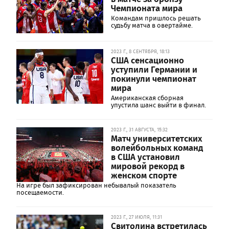
Чемпионата мира
Командам пришлось решать
судьбу матча в овертайме.
2023 Г., 8 СЕНТЯБРЯ, 18:13
США сенсационно
уступили Германии и
покинули чемпионат
мира
Американская сборная
упустила шанс выйти в финал.
2023 Г., 31 АВГУСТА, 15:32
Матч университетских
волейбольных команд
в США установил
мировой рекорд в
женском спорте
На игре был зафиксирован небывалый показатель
посещаемости.
2023 Г., 27 ИЮЛЯ, 11:31
Свитолина встретилась