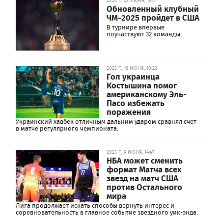
2023 Г., 23 ИЮНЯ, 19:51
Обновленный клубный
ЧМ-2025 пройдет в США
В турнире впервые
поучаствуют 32 команды.
2023 Г., 18 ИЮНЯ, 10:22
Гол украинца
Костышина помог
американскому Эль-
Пасо избежать
поражения
Украинский хавбек отличным дальним ударом сравнял счет
в матче регулярного чемпионата.
2023 Г., 9 ИЮНЯ, 14:47
НБА может сменить
формат Матча всех
звезд на матч США
против Остального
мира
Лига продолжает искать способы вернуть интерес и
соревновательность в главное событие звездного уик-энда.