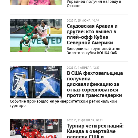
Украинец получил награду в
Остине.
2025 Г., 25 ИЮНЯ, 10:49
Саудовская Аравия и
другие: кто вышел в
плей-офф Кубка
Северной Америки
Завершился групповой этап
Золотого кубка КОНКАКАФ.
2025 Г., 4 АПРЕЛЯ, 12:37
В США фехтовальщица
получила
дисквалификацию за
отказ соревноваться
против трансгендерки
Событие произошло на университетском региональном
турнире.
2025 Г., 21 ФЕВРАЛЯ, 07:21
Турнир четырех наций:
Канада в овертайме
одолела США и