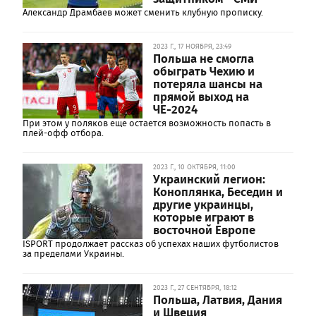
Александр Драмбаев может сменить клубную прописку.
2023 Г., 17 НОЯБРЯ, 23:49
Польша не смогла
обыграть Чехию и
потеряла шансы на
прямой выход на
ЧЕ-2024
При этом у поляков еще остается возможность попасть в
плей-офф отбора.
2023 Г., 10 ОКТЯБРЯ, 11:00
Украинский легион:
Коноплянка, Беседин и
другие украинцы,
которые играют в
восточной Европе
ISPORT продолжает рассказ об успехах наших футболистов
за пределами Украины.
2023 Г., 27 СЕНТЯБРЯ, 18:12
Польша, Латвия, Дания
и Швеция