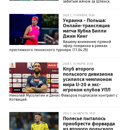
забитым мячом за Шленск.
2025 Г., 11 АПРЕЛЯ, 15:40
Украина - Польша:
Онлайн-трансляция
матча Кубка Билли
Джин Кинг
Вашему вниманию прямой
эфир поединка в рамках
престижного теннисного турнира. (11.04.25)
2025 Г., 14 МАРТА, 21:49
Клуб второго
польского дивизиона
усилился чемпионом
мира U-20 и экс-
игроком клубов УПЛ
Николай Мусолитин и Денис Фаворов подписали контракт с
Котвицей.
2024 Г., 24 АВГУСТА, 19:37
Полесье пыталось
приобрести форварда
из второго польского