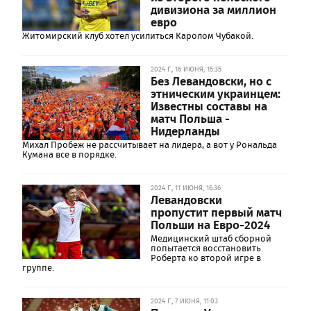
дивизиона за миллион
евро
Житомирский клуб хотел усилиться Каролом Чубакой.
2024 Г., 16 ИЮНЯ, 15:35
Без Левандовски, но с
этническим украинцем:
Известны составы на
матч Польша -
Нидерланды
Михал Пробеж не рассчитывает на лидера, а вот у Рональда
Кумана все в порядке.
2024 Г., 11 ИЮНЯ, 16:36
Левандовски
пропустит первый матч
Польши на Евро-2024
Медицинский штаб сборной
попытается восстановить
Роберта ко второй игре в
группе.
2024 Г., 7 ИЮНЯ, 11:03