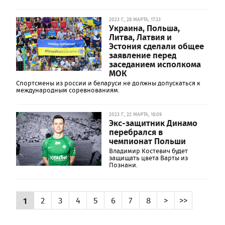
2023 Г., 28 МАРТА, 17:33
Украина, Польша,
Литва, Латвия и
Эстония сделали общее
заявление перед
заседанием исполкома
МОК
Спортсмены из россии и беларуси не должны допускаться к
международным соревнованиям.
2023 Г., 22 МАРТА, 18:09
Экс-защитник Динамо
перебрался в
чемпионат Польши
Владимир Костевич будет
защищать цвета Варты из
Познани.
1
2
3
4
5
6
7
8
>
>>