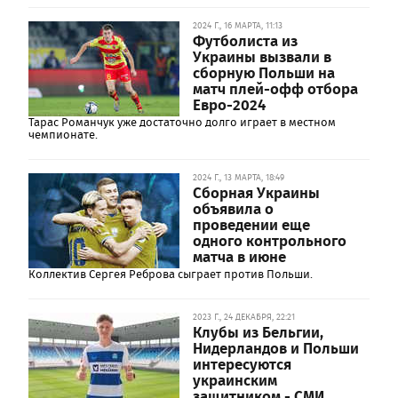
2024 Г., 16 МАРТА, 11:13
Футболиста из
Украины вызвали в
сборную Польши на
матч плей-офф отбора
Евро-2024
Тарас Романчук уже достаточно долго играет в местном
чемпионате.
2024 Г., 13 МАРТА, 18:49
Сборная Украины
объявила о
проведении еще
одного контрольного
матча в июне
Коллектив Сергея Реброва сыграет против Польши.
2023 Г., 24 ДЕКАБРЯ, 22:21
Клубы из Бельгии,
Нидерландов и Польши
интересуются
украинским
защитником - СМИ