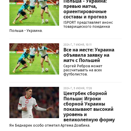
Польша - Украина:
превью матча,
ориентировочные
составы и прогноз
ISPORT представляет анонс
товарищеского поединка
Польша - Украина.
2024 Г., 7 ИЮНЯ, 10:11
Все на месте: Украина
объявила заявку на
матч с Польшей
Сергей Ребров может
рассчитывать на всех
футболистов.
2024 Г., 5 ИЮНЯ, 17:26
Центрбек сборной
Польши: Игроки
сборной Украины
показывают высокий
уровень и
великолепную форму
Ян Беднарек особо отметил Артема Довбика.