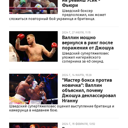
Фьюри
Шведский боксер
предположил, как может
сложиться повторный бой украинца и британца.
2024 Г., 27 ИЮЛЯ, 11:15
Валлин мощно
вернулся в ринг после
поражения от Джошуа
Шведский супертяжеловес
уложил нигерийского
соперника за 40 секунд.
2024 Г., 14 МАРТА, 15:28
"Мастер бокса против
новичка": Валлин
объяснил, почему
Джошуа деклассировал
Нганну
Шведский супертяжеловес оценил выступление британца и
камерунца в недавнем бою.
2024 Г., 15 ФЕВРАЛЯ, 13:52