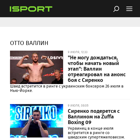
ОТТО ВАЛЛИН
9 ИЮЛЯ, 12:33
"Не могу дождаться,
чтобы начать новый
этап": Валлин
отреагировал на анонс
боя с Сиренко
Швед встретится в ринге с украинским боксером 26 июля в
Нью-Йорке.
9 ИЮЛЯ, 08:05
Сиренко подерется с
Валлином на Zuffa
Boxing 09
Украинец в конце июля
встретится в ринге со
шведским супертяжеловесом.