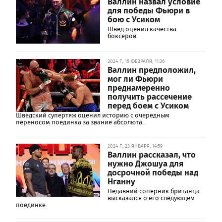
Валлин назвал условие
для победы Фьюри в
бою с Усиком
Швед оценил качества
боксеров.
2024 Г., 15 ФЕВРАЛЯ, 11:36
Валлин предположил,
мог ли Фьюри
преднамеренно
получить рассечение
перед боем с Усиком
Шведский супертяж оценил историю с очередным
переносом поединка за звание абсолюта.
2024 Г., 23 ЯНВАРЯ, 14:59
Валлин рассказал, что
нужно Джошуа для
досрочной победы над
Нганну
Недавний соперник британца
высказался о его следующем
поединке.