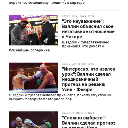
вероятно, последнему поединку в карьере.
2025 Г., 28 ЯНВАРЯ, 22:59
"Это неуважение":
Валлин объяснил свое
негативное отношение
к Чисоре
Шведский супертяжеловес
признался, что думает о
ближайшем сопернике.
2024 Г., 23 АВГУСТА, 12:59
"Интересно, кто извлек
урок": Валлин сделал
неоднозначный
прогноз на реванш
Усик - Фьюри
Шведский супертяжеловес признался, почему ему сложно
выбрать фаворита повторного боя.
2024 Г., 14 АВГУСТА, 16:28
"Сложно выбрать":
Валлин сделал прогноз
на реванш Усик -