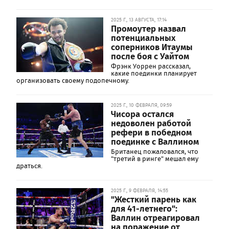
2025 Г., 13 АВГУСТА, 17:14
Промоутер назвал
потенциальных
соперников Итаумы
после боя с Уайтом
Фрэнк Уоррен рассказал,
какие поединки планирует
организовать своему подопечному.
2025 Г., 10 ФЕВРАЛЯ, 09:59
Чисора остался
недоволен работой
рефери в победном
поединке с Валлином
Британец пожаловался, что
"третий в ринге" мешал ему
драться.
2025 Г., 9 ФЕВРАЛЯ, 14:55
"Жесткий парень как
для 41-летнего":
Валлин отреагировал
на поражение от