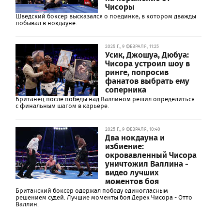
Чисоры
Шведский боксер высказался о поединке, в котором дважды
побывал в нокдауне.
2025 Г., 9 ФЕВРАЛЯ, 11:25
Усик, Джошуа, Дюбуа:
Чисора устроил шоу в
ринге, попросив
фанатов выбрать ему
соперника
Британец после победы над Валлином решил определиться
с финальным шагом в карьере.
2025 Г., 9 ФЕВРАЛЯ, 10:40
Два нокдауна и
избиение:
окровавленный Чисора
уничтожил Валлина -
видео лучших
моментов боя
Британский боксер одержал победу единогласным
решением судей. Лучшие моменты боя Дерек Чисора - Отто
Валлин.