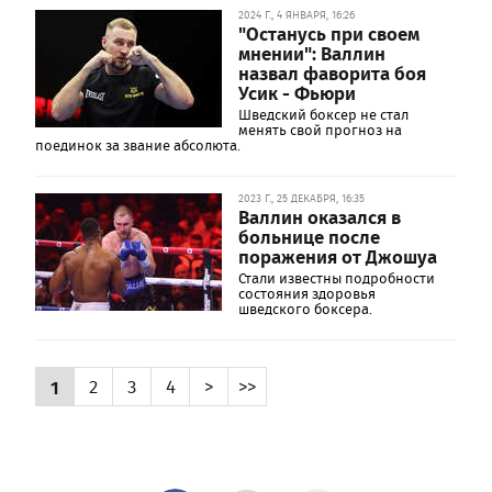
2024 Г., 4 ЯНВАРЯ, 16:26
"Останусь при своем
мнении": Валлин
назвал фаворита боя
Усик - Фьюри
Шведский боксер не стал
менять свой прогноз на
поединок за звание абсолюта.
2023 Г., 25 ДЕКАБРЯ, 16:35
Валлин оказался в
больнице после
поражения от Джошуа
Стали известны подробности
состояния здоровья
шведского боксера.
1
2
3
4
>
>>