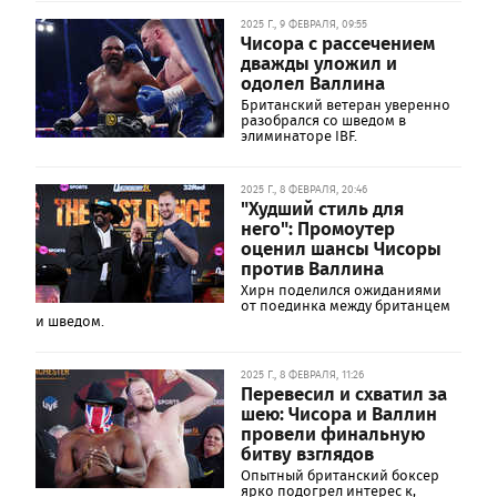
2025 Г., 9 ФЕВРАЛЯ, 09:55
Чисора с рассечением
дважды уложил и
одолел Валлина
Британский ветеран уверенно
разобрался со шведом в
элиминаторе IBF.
2025 Г., 8 ФЕВРАЛЯ, 20:46
"Худший стиль для
него": Промоутер
оценил шансы Чисоры
против Валлина
Хирн поделился ожиданиями
от поединка между британцем
и шведом.
2025 Г., 8 ФЕВРАЛЯ, 11:26
Перевесил и схватил за
шею: Чисора и Валлин
провели финальную
битву взглядов
Опытный британский боксер
ярко подогрел интерес к,