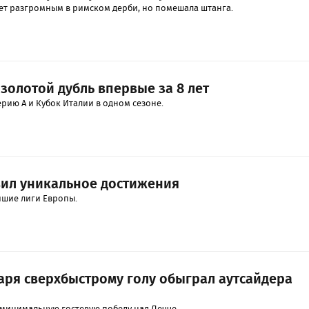
чет разгромным в римском дерби, но помешала штанга.
золотой дубль впервые за 8 лет
рию А и Кубок Италии в одном сезоне.
вил уникальное достижения
шие лиги Европы.
аря сверхбыстрому голу обыграл аутсайдера
минимальную гостевую победу над Лечче.