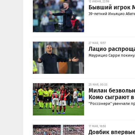
12 ИЮНЯ, 22:59
Бывший игрок М
39-летний Иньяцио Абат
27 МАЯ, 19:57
Лацио распроща
Маурицио Сарри покинул
25 МАЯ, 00:33
Милан безвольн
Комо сыграют в
"Россонери" увенчали п
17 МАЯ, 16:58
Довбик впервые