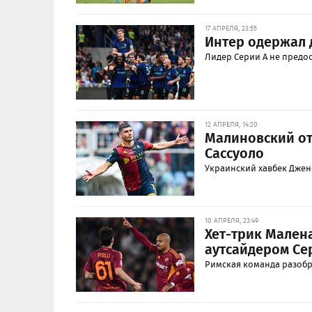
17 АПРЕЛЯ, 23:55
Интер одержал 
Лидер Серии А не предо
12 АПРЕЛЯ, 14:20
Малиновский от
Сассуоло
Украинский хавбек Джено
10 АПРЕЛЯ, 23:49
Хет-трик Мален
аутсайдером Се
Римская команда разобра