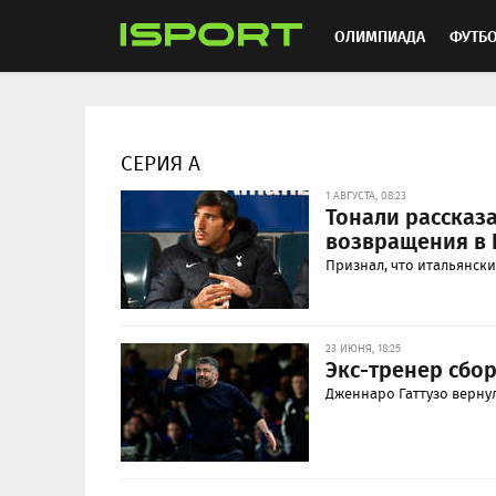
ОЛИМПИАДА
ФУТБ
ХОККЕЙ
ММА
АВ
СЕРИЯ А
1 АВГУСТА, 08:23
Тонали рассказа
возвращения в
Признал, что итальянск
23 ИЮНЯ, 18:25
Экс-тренер сбо
Дженнаро Гаттузо вернул