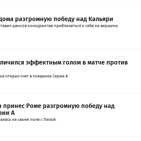
дома разгромную победу над Кальяри
ставил шансов конкурентам приблизиться к себе на вершине.
личился эффектным голом в матче против
а открыл счет в поединке Серии А.
а принес Роме разгромную победу над
рии А
лась на своем поле с Пизой.