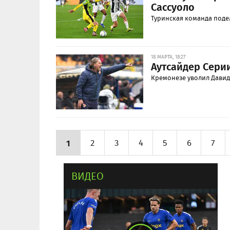
Сассуоло
Туринская команда поде
18 МАРТА, 18:27
Аутсайдер Сери
Кремонезе уволил Давиде
1
2
3
4
5
6
7
ВИДЕО