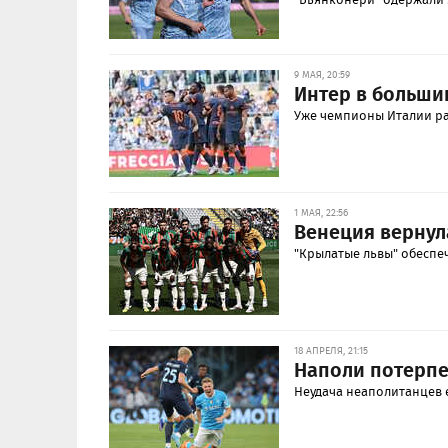
9 МАЯ, 20:59
Интер в больши
Уже чемпионы Италии ра
1 МАЯ, 22:56
Венеция вернула
"Крылатые львы" обеспеч
18 АПРЕЛЯ, 21:15
Наполи потерпе
Неудача неаполитанцев е