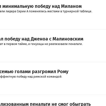
л минимальную победу над Миланом
ли лидера Серии А поменялись местами в турнирной таблице.
л победу над Дженоа с Малиновским
ат в первом тайме, а генуэзцы не реализовали пенальти.
с семью голами разгромил Рому
эффектную победу над римской командой.
ализованным пенальти не смог обыграть