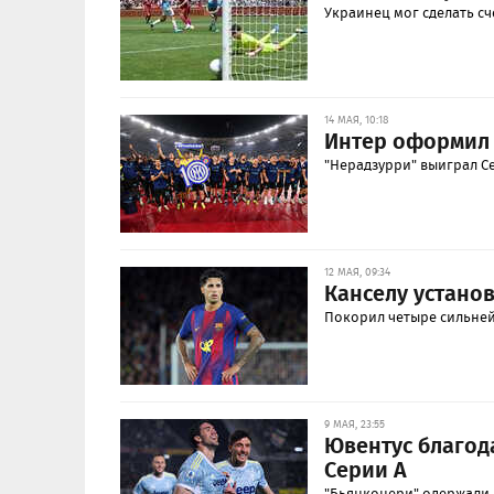
Украинец мог сделать с
14 МАЯ, 10:18
Интер оформил 
"Нерадзурри" выиграл Се
12 МАЯ, 09:34
Канселу устано
Покорил четыре сильней
9 МАЯ, 23:55
Ювентус благод
Серии А
"Бьянконери" одержали 