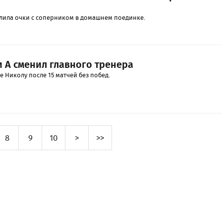
лила очки с соперником в домашнем поединке.
и А сменил главного тренера
 Николу после 15 матчей без побед.
8
9
10
>
>>