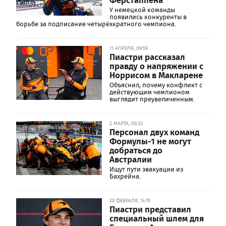
У немецкой команды
появились конкуренты в
борьбе за подписание четырёхкратного чемпиона.
11 АПРЕЛЯ, 09:59
Пиастри рассказал
правду о напряжении с
Норрисом в Макларене
Объяснил, почему конфликт с
действующим чемпионом
выглядит преувеличенным.
2 МАРТА, 08:33
Персонал двух команд
Формулы-1 не могут
добраться до
Австралии
Ищут пути эвакуации из
Бахрейна.
28 ФЕВРАЛЯ, 14:15
Пиастри представил
специальный шлем для