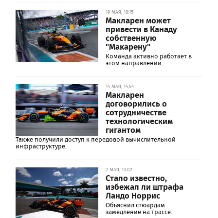
19 МАЯ, 18:15
Макларен может
привести в Канаду
собственную
"Макарену"
Команда активно работает в
этом направлении.
14 МАЯ, 14:54
Макларен
договорились о
сотрудничестве
технологическим
гигантом
Также получили доступ к передовой вычислительной
инфраструктуре.
2 МАЯ, 13:02
Стало известно,
избежал ли штрафа
Ландо Норрис
Объяснил стюардам
замедление на трассе.