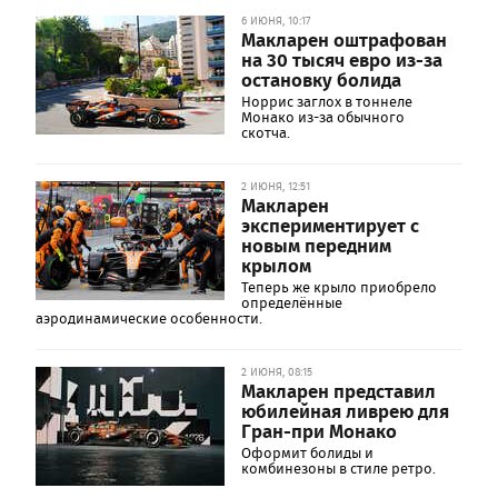
6 ИЮНЯ, 10:17
Макларен оштрафован
на 30 тысяч евро из-за
остановку болида
Норрис заглох в тоннеле
Монако из-за обычного
скотча.
2 ИЮНЯ, 12:51
Макларен
экспериментирует с
новым передним
крылом
Теперь же крыло приобрело
определённые
аэродинамические особенности.
2 ИЮНЯ, 08:15
Макларен представил
юбилейная ливрею для
Гран-при Монако
Оформит болиды и
комбинезоны в стиле ретро.