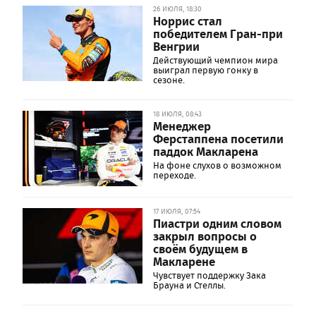
26 ИЮЛЯ, 18:30
Норрис стал
победителем Гран-при
Венгрии
Действующий чемпион мира
выиграл первую гонку в
сезоне.
18 ИЮЛЯ, 08:43
Менеджер
Ферстаппена посетили
паддок Макларена
На фоне слухов о возможном
переходе.
17 ИЮЛЯ, 07:54
Пиастри одним словом
закрыл вопросы о
своём будущем в
Макларене
Чувствует поддержку Зака
Брауна и Стеллы.