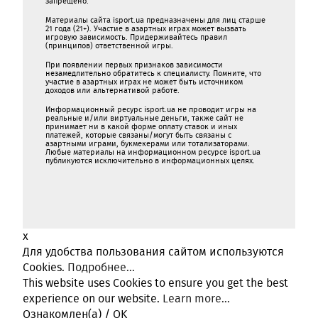
запрещено.
Материалы сайта isport.ua предназначены для лиц старше
21 года (21+). Участие в азартных играх может вызвать
игровую зависимость. Придерживайтесь правил
(принципов) ответственной игры.
При появлении первых признаков зависимости
незамедлительно обратитесь к специалисту. Помните, что
участие в азартных играх не может быть источником
доходов или альтернативой работе.
Информационный ресурс isport.ua не проводит игры на
реальные и/или виртуальные деньги, также сайт не
принимает ни в какой форме oплaту ставок и иных
платежей, которые связаны/могут быть связаны c
азартными игрaми, букмекерами или тотализаторами.
Любые материалы на информационном ресурсе isport.ua
публикуютcя исключительно в информационных целях.
x
Для удобства пользования сайтом используются
Cookies.
Подробнее...
This website uses Cookies to ensure you get the best
experience on our website.
Learn more...
Ознакомлен(а) / OK