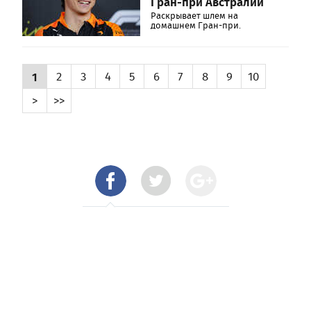
Гран-при Австралии
Раскрывает шлем на
домашнем Гран-при.
1
2
3
4
5
6
7
8
9
10
>
>>