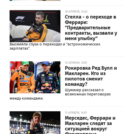
18 АПРЕЛЯ, 14:23
Стелла - о переходе в
Феррари:
"Предварительные
контракты, вызвали у
меня улыбку"
Высмеяли слухи о переходах и "астрономических
зарплатах".
13 АПРЕЛЯ, 13:51
Рокировка Ред Булл и
Макларен. Кто из
пилотов сменит
команду?
Шумахер рассказал о
возможных переговорах
между командами.
11 АПРЕЛЯ, 14:51
Мерседес, Феррари и
Макларен следят за
ситуацией вокруг
Ферстаппена