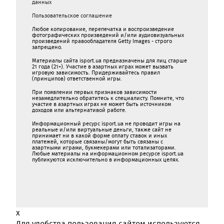
данных
Пользовательское соглашение
Любое копирование, перепечатка и воспроизведение
фотографических произведений и/или аудиовизуальных
произведений правообладателя Getty Images - строго
запрещено.
Материалы сайта isport.ua предназначены для лиц старше
21 года (21+). Участие в азартных играх может вызвать
игровую зависимость. Придерживайтесь правил
(принципов) ответственной игры.
При появлении первых признаков зависимости
незамедлительно обратитесь к специалисту. Помните, что
участие в азартных играх не может быть источником
доходов или альтернативой работе.
Информационный ресурс isport.ua не проводит игры на
реальные и/или виртуальные деньги, также сайт не
принимает ни в какой форме oплaту ставок и иных
платежей, которые связаны/могут быть связаны c
азартными игрaми, букмекерами или тотализаторами.
Любые материалы на информационном ресурсе isport.ua
публикуютcя исключительно в информационных целях.
x
Для удобства пользования сайтом используются