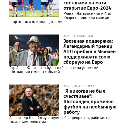
составами на матч-
открытие Евро-2024
Юлиан Нагельсманн и Стив
Кларк не удивили своими
стартовыми одиннадцатками.
2024 Г., 14 ИЮНЯ, 18:31
Звездная поддержка:
Легендарный тренер
АПЛ прибыл в Мюнхен
поддерживать свою
сборную на Евро
Сэр Алекс Фергюсон будет наблюдать за успехами
Шотландии с места событий.
2023 Г., 30 ИЮНЯ, 15:52
"Я никогда не был
счастливее":
Шотландец променял
футбол на необычную
работу
Александр Исдейл чувствует себя прекрасно, работая на
складе металлолома.