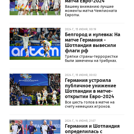
матча Евро-2024
Вашему вниманию лучшие
моменты матча Чемпионата
Европы.
2024 Г., 15 ИЮНЯ, 00:19
Белгород и нулевка: На
матче Германия -
Шотландия вывесили
флаги рф
Тряпки страны-террористки
были замечены на трибунах.
2024 Г., 15 ИЮНЯ, 00:02
Германия устроила
публичное унижение
Шотландии в матче-
открытии Евро-2024
Все шесть голов в матче на
счету немецких игроков.
2024 Г., 14 ИЮНЯ, 21:07
Германия и Шотландия
определилась с