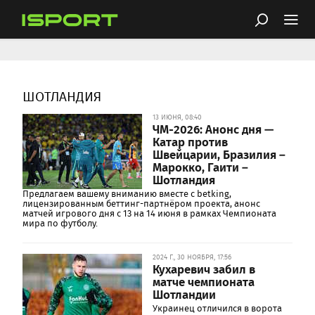
ШОТЛАНДИЯ
13 ИЮНЯ, 08:40
ЧМ-2026: Анонс дня —
Катар против
Швейцарии, Бразилия –
Марокко, Гаити –
Шотландия
Предлагаем вашему вниманию вместе с betking,
лицензированным беттинг-партнёром проекта, анонс
матчей игрового дня с 13 на 14 июня в рамках Чемпионата
мира по футболу.
2024 Г., 30 НОЯБРЯ, 17:56
Кухаревич забил в
матче чемпионата
Шотландии
Украинец отличился в ворота