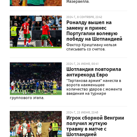
Мазервелла.
2024 Г., 8 СЕНТЯБРЯ, 23:42
Роналду вышел на
замену и принес
Португалии волевую
победу на Шотландией
Фактор Криштиану нельзя
списывать со счетов.
2024 Г., 24 ИЮНЯ, 00:41
Шотландия повторила
антирекорд Евро
"Тартанова армия" нанесла в
ворота наименьшее
количество ударов с момента
введения на турнире
группового этапа.
2024 Г., 23 ИЮНЯ, 23:45
Игрок сборной Венгрии
получил жуткую
травму в матче с
Шотландией