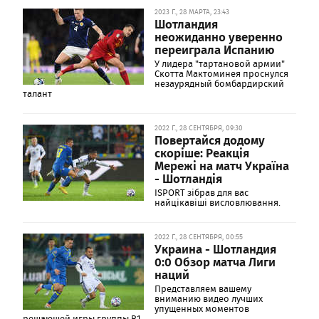
2023 Г., 28 МАРТА, 23:43
Шотландия
неожиданно уверенно
переиграла Испанию
У лидера "тартановой армии"
Скотта Мактоминея проснулся
незаурядный бомбардирский
талант
2022 Г., 28 СЕНТЯБРЯ, 09:30
Повертайся додому
скоріше: Реакція
Мережі на матч Україна
- Шотландія
ISPORT зібрав для вас
найцікавіші висловлювання.
2022 Г., 28 СЕНТЯБРЯ, 00:55
Украина - Шотландия
0:0 Обзор матча Лиги
наций
Представляем вашему
вниманию видео лучших
упущенных моментов
решающей игры группы В1.