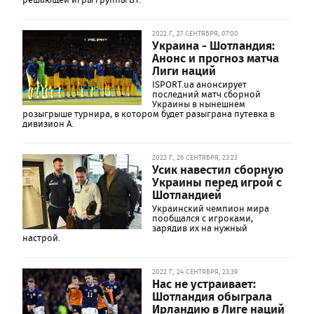
2022 Г., 27 СЕНТЯБРЯ, 07:00
Украина - Шотландия:
Анонс и прогноз матча
Лиги наций
ISPORT.ua анонсирует
последний матч сборной
Украины в нынешнем
розыгрыше турнира, в котором будет разыграна путевка в
дивизион А.
2022 Г., 26 СЕНТЯБРЯ, 23:23
Усик навестил сборную
Украины перед игрой с
Шотландией
Украинский чемпион мира
пообщался с игроками,
зарядив их на нужный
настрой.
2022 Г., 24 СЕНТЯБРЯ, 23:39
Нас не устраивает:
Шотландия обыграла
Ирландию в Лиге наций