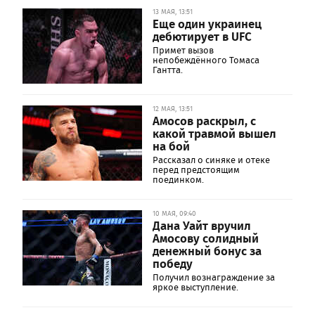
13 МАЯ, 13:51
Еще один украинец
дебютирует в UFC
Примет вызов
непобеждённого Томаса
Гантта.
12 МАЯ, 13:51
Амосов раскрыл, с
какой травмой вышел
на бой
Рассказал о синяке и отеке
перед предстоящим
поединком.
10 МАЯ, 09:40
Дана Уайт вручил
Амосову солидный
денежный бонус за
победу
Получил вознаграждение за
яркое выступление.