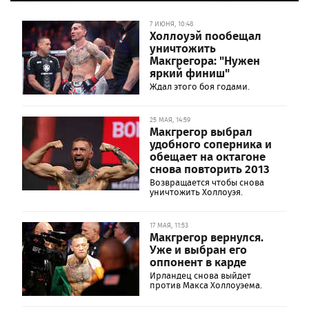
7 ИЮНЯ, 10:48
Холлоуэй пообещал
уничтожить
Макгрегора: "Нужен
яркий финиш"
Ждал этого боя годами.
25 МАЯ, 14:59
Макгрегор выбрал
удобного соперника и
обещает на октагоне
снова повторить 2013
Возвращается чтобы снова
уничтожить Холлоуэя.
17 МАЯ, 11:53
Макгрегор вернулся.
Уже и выбран его
оппонент в карде
Ирландец снова выйдет
против Макса Холлоуэема.