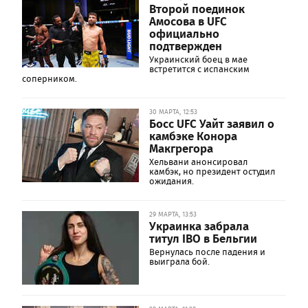
Второй поединок
Амосова в UFC
официально
подтвержден
Украинский боец в мае
встретится с испанским
соперником.
30 МАРТА, 12:53
Босс UFC Уайт заявил о
камбэке Конора
Макгрегора
Хельвани анонсировал
камбэк, но президент остудил
ожидания.
29 МАРТА, 13:53
Украинка забрала
титул IBO в Бельгии
Вернулась после падения и
выиграла бой.