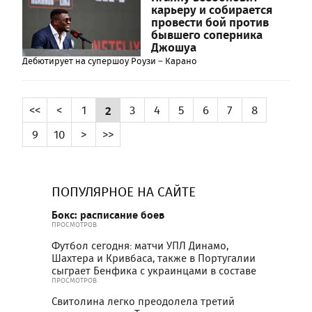
карьеру и собирается
провести бой против
бывшего соперника
Джошуа
Дебютирует на супершоу Роузи – Карано
<<
<
1
2
3
4
5
6
7
8
9
10
>
>>
ПОПУЛЯРНОЕ НА САЙТЕ
Бокс: расписание боев
ПРОСМОТРОВ
Футбол сегодня: матчи УПЛ Динамо,
Шахтера и Кривбаса, также в Португалии
сыграет Бенфика с украинцами в составе
ПРОСМОТРОВ
Свитолина легко преодолела третий