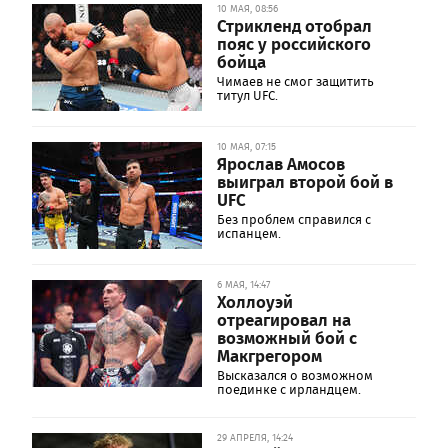
10 МАЯ, 08:56
Стрикленд отобрал
пояс у российского
бойца
Чимаев не смог защитить
титул UFC.
10 МАЯ, 07:15
Ярослав Амосов
выиграл второй бой в
UFC
Без проблем справился с
испанцем.
6 МАЯ, 14:47
Холлоуэй
отреагировал на
возможный бой с
Макгрегором
Высказался о возможном
поединке с ирландцем.
29 АПРЕЛЯ, 14:24