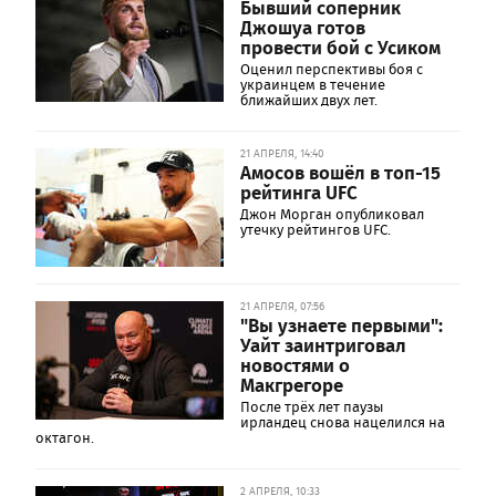
Бывший соперник
Джошуа готов
провести бой с Усиком
Оценил перспективы боя с
украинцем в течение
ближайших двух лет.
21 АПРЕЛЯ, 14:40
Амосов вошёл в топ-15
рейтинга UFC
Джон Морган опубликовал
утечку рейтингов UFC.
21 АПРЕЛЯ, 07:56
"Вы узнаете первыми":
Уайт заинтриговал
новостями о
Макгрегоре
После трёх лет паузы
ирландец снова нацелился на
октагон.
2 АПРЕЛЯ, 10:33