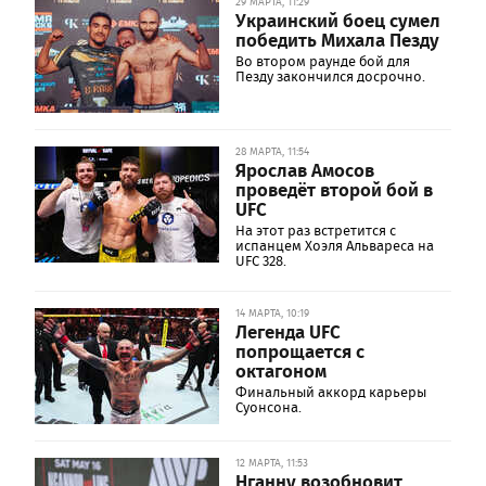
29 МАРТА, 11:29
Украинский боец сумел
победить Михала Пезду
Во втором раунде бой для
Пезду закончился досрочно.
28 МАРТА, 11:54
Ярослав Амосов
проведёт второй бой в
UFC
На этот раз встретится с
испанцем Хоэля Альвареса на
UFC 328.
14 МАРТА, 10:19
Легенда UFC
попрощается с
октагоном
Финальный аккорд карьеры
Суонсона.
12 МАРТА, 11:53
Нганну возобновит