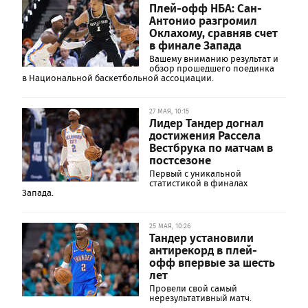
Плей-офф НБА: Сан-
Антонио разгромил
Оклахому, сравняв счет
в финале Запада
Вашему вниманию результат и
обзор прошедшего поединка
в Национальной баскетбольной ассоциации.
27 МАЯ, 10:15
Лидер Тандер догнал
достижения Рассела
Вестбрука по матчам в
постсезоне
Первый с уникальной
статистикой в финалах
Запада.
25 МАЯ, 10:26
Тандер установили
антирекорд в плей-
офф впервые за шесть
лет
Провели свой самый
нерезультативный матч.