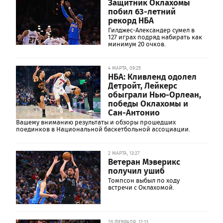
Защитник Оклахомы
побил 63-летний
рекорд НБА
Гилджес-Александер сумел в
127 играх подряд набирать как
минимум 20 очков.
4 МАРТА, 09:25
НБА: Кливленд одолел
Детройт, Лейкерс
обыграли Нью-Орлеан,
победы Оклахомы и
Сан-Антонио
Вашему вниманию результаты и обзоры прошедших
поединков в Национальной баскетбольной ассоциации.
2 МАРТА, 13:27
Ветеран Мэверикс
получил ушиб
Томпсон выбыл по ходу
встречи с Оклахомой.
28 ФЕВРАЛЯ, 12:13