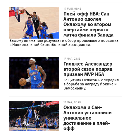
19 МАЯ, 08:48
Плей-офф НБА: Сан-
Антонио одолел
Оклахому во втором
овертайме первого
матча финала Запада
Вашему вниманию результат и обзор прошедшего поединка
в Национальной баскетбольной ассоциации.
17 МАЯ, 23:18
Гилджес-Александер
второй сезон подряд
признан MVP НБА
Защитник Оклахомы опередил
в борьбе за награду Йокича и
Вембаньяму.
17 МАЯ, 08:49
Оклахома и Сан-
Антонио установили
уникальное
достижение в плей-
офф