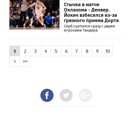
Стычка в матче
Оклахома - Денвер.
Йокич взбесился из-за
грязного приема Дорта
Серб сцепился сразу с двумя
игроками Тандера.
1
2
3
4
5
6
7
8
9
10
>
>>