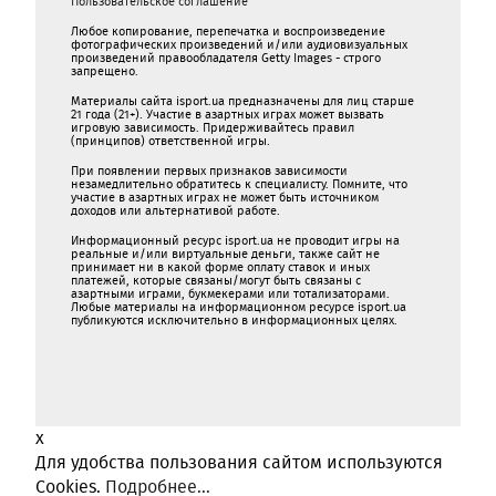
Пользовательское соглашение
Любое копирование, перепечатка и воспроизведение
фотографических произведений и/или аудиовизуальных
произведений правообладателя Getty Images - строго
запрещено.
Материалы сайта isport.ua предназначены для лиц старше
21 года (21+). Участие в азартных играх может вызвать
игровую зависимость. Придерживайтесь правил
(принципов) ответственной игры.
При появлении первых признаков зависимости
незамедлительно обратитесь к специалисту. Помните, что
участие в азартных играх не может быть источником
доходов или альтернативой работе.
Информационный ресурс isport.ua не проводит игры на
реальные и/или виртуальные деньги, также сайт не
принимает ни в какой форме oплaту ставок и иных
платежей, которые связаны/могут быть связаны c
азартными игрaми, букмекерами или тотализаторами.
Любые материалы на информационном ресурсе isport.ua
публикуютcя исключительно в информационных целях.
x
Для удобства пользования сайтом используются
Cookies.
Подробнее...