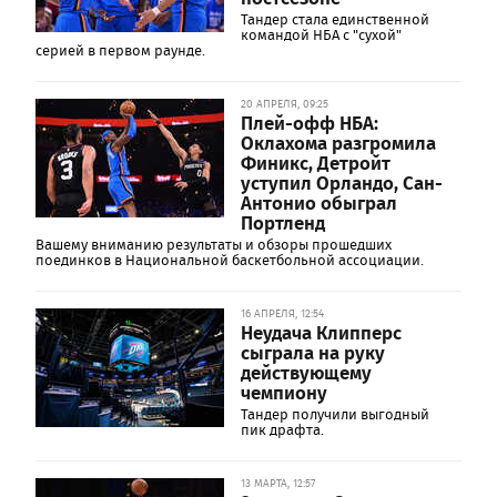
Тандер стала единственной
командой НБА с "сухой"
серией в первом раунде.
20 АПРЕЛЯ, 09:25
Плей-офф НБА:
Оклахома разгромила
Финикс, Детройт
уступил Орландо, Сан-
Антонио обыграл
Портленд
Вашему вниманию результаты и обзоры прошедших
поединков в Национальной баскетбольной ассоциации.
16 АПРЕЛЯ, 12:54
Неудача Клипперс
сыграла на руку
действующему
чемпиону
Тандер получили выгодный
пик драфта.
13 МАРТА, 12:57