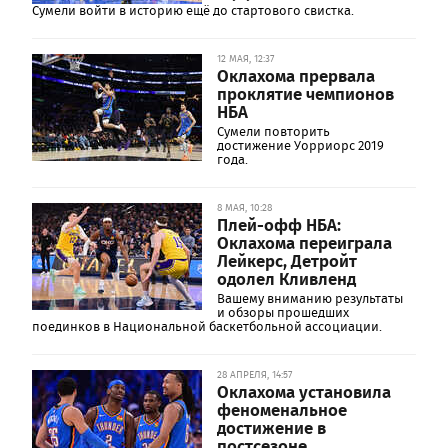
Сумели войти в историю ещё до стартового свистка.
12 МАЯ, 12:37
Оклахома прервала
проклятие чемпионов
НБА
Сумели повторить
достижение Уорриорс 2019
года.
8 МАЯ, 10:28
Плей-офф НБА:
Оклахома переиграла
Лейкерс, Детройт
одолел Кливленд
Вашему вниманию результаты
и обзоры прошедших
поединков в Национальной баскетбольной ассоциации.
28 АПРЕЛЯ, 14:57
Оклахома установила
феноменальное
достижение в
постсезоне