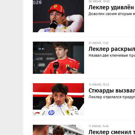
28 ИЮНЯ, 10:02
Леклер удивлён
Доволен своим вторым ме
27 ИЮНЯ, 11:22
Леклер раскрыл
Назвал две ключевые пр
14 ИЮНЯ, 10:23
Стюарды вызва
Леклер отделался преду
11 ИЮНЯ, 14:40
Леклер сменил 