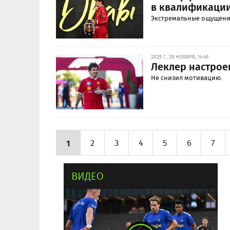
в квалификации
Экстремальные ощущения
2025 Г., 28 НОЯБРЯ, 14:48
Леклер настрое
Не снизил мотивацию.
1
2
3
4
5
6
7
ВИДЕО