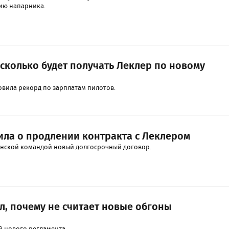
ию напарника.
 сколько будет получать Леклер по новому
овила рекорд по зарплатам пилотов.
ла о продлении контракта с Леклером
янской командой новый долгосрочный договор.
л, почему не считает новые обгоны
и
й нового регламента.