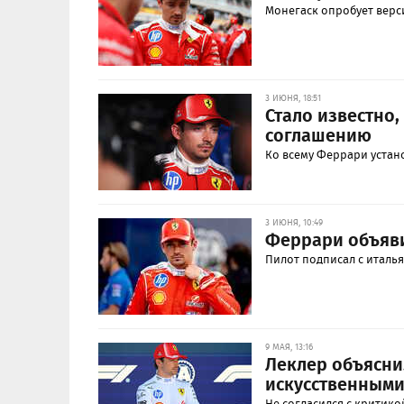
Монегаск опробует верс
3 ИЮНЯ, 18:51
Стало известно,
соглашению
Ко всему Феррари устан
3 ИЮНЯ, 10:49
Феррари объяви
Пилот подписал с италь
9 МАЯ, 13:16
Леклер объясни
искусственным
Не согласился с критико