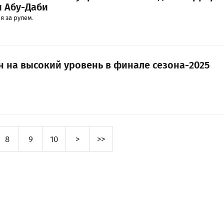
 Абу-Даби
 за рулем.
н на высокий уровень в финале сезона-2025
8
9
10
>
>>