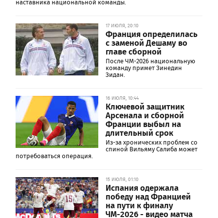
наставника национальной команды.
17 ИЮЛЯ, 20:10
Франция определилась
с заменой Дешаму во
главе сборной
После ЧМ-2026 национальную
команду примет Зинедин
Зидан.
16 ИЮЛЯ, 10:44
Ключевой защитник
Арсенала и сборной
Франции выбыл на
длительный срок
Из-за хронических проблем со
спиной Вильяму Салиба может
потребоваться операция.
15 ИЮЛЯ, 01:10
Испания одержала
победу над Францией
на пути к финалу
ЧМ-2026 - видео матча