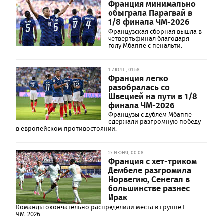
Франция минимально
обыграла Парагвай в
1/8 финала ЧМ-2026
Французская сборная вышла в
четвертьфинал благодаря
голу Мбаппе с пенальти.
1 ИЮЛЯ, 01:58
Франция легко
разобралась со
Швецией на пути в 1/8
финала ЧМ-2026
Французы с дублем Мбаппе
одержали разгромную победу
в европейском противостоянии.
27 ИЮНЯ, 00:08
Франция с хет-триком
Дембеле разгромила
Норвегию, Сенегал в
большинстве разнес
Ирак
Команды окончательно распределили места в группе I
ЧМ-2026.