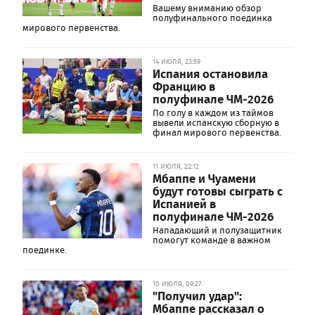
Вашему вниманию обзор
полуфинального поединка
мирового первенства.
14 ИЮЛЯ, 23:59
Испания остановила
Францию в
полуфинале ЧМ-2026
По голу в каждом из таймов
вывели испанскую сборную в
финал мирового первенства.
11 ИЮЛЯ, 22:12
Мбаппе и Чуамени
будут готовы сыграть с
Испанией в
полуфинале ЧМ-2026
Нападающий и полузащитник
помогут команде в важном
поединке.
10 ИЮЛЯ, 09:27
"Получил удар":
Мбаппе рассказал о