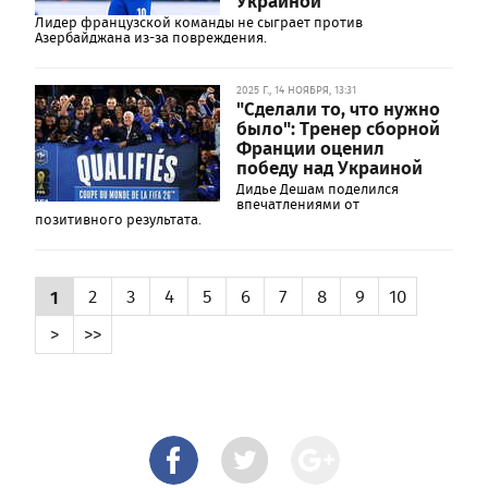
Украиной
Лидер французской команды не сыграет против
Азербайджана из-за повреждения.
2025 Г., 14 НОЯБРЯ, 13:31
"Сделали то, что нужно
было": Тренер сборной
Франции оценил
победу над Украиной
Дидье Дешам поделился
впечатлениями от
позитивного результата.
1
2
3
4
5
6
7
8
9
10
>
>>