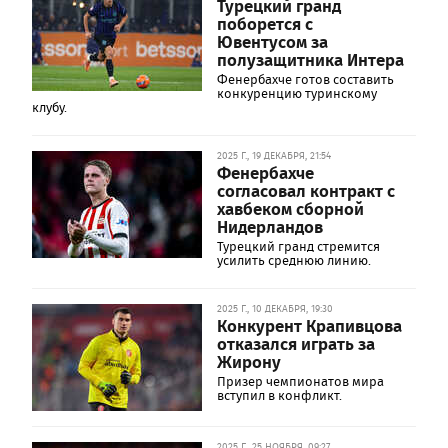
Турецкий гранд
поборется с
Ювентусом за
полузащитника Интера
Фенербахче готов составить
конкуренцию туринскому
клубу.
2025 Г., 19 ДЕКАБРЯ, 21:54
Фенербахче
согласовал контракт с
хавбеком сборной
Нидерландов
Турецкий гранд стремится
усилить среднюю линию.
2025 Г., 10 ДЕКАБРЯ, 19:30
Конкурент Крапивцова
отказался играть за
Жирону
Призер чемпионатов мира
вступил в конфликт.
2025 Г., 25 НОЯБРЯ, 09:27