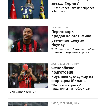
звезду Серии A
Лидер середняка перебрался
в Турцию.
2 ЯНВАРЯ, 12:57
Переговоры
продолжаются. Милан
увеличил цену за
Нкунку
За 25 млн евро "россонери" не
готовы продавать игрока.
2025 Г., 29 ДЕКАБРЯ, 16:59
Фенербахче
подготовил
кругленькую сумму на
форварда Милана
"Желтые канарейки"
нацелились на победителя
Лиги конференций.
2025 Г., 28 ДЕКАБРЯ, 15:04