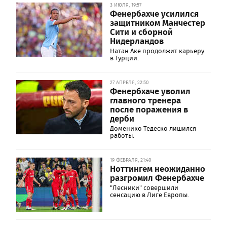
3 ИЮЛЯ, 19:57
Фенербахче усилился
защитником Манчестер
Сити и сборной
Нидерландов
Натан Аке продолжит карьеру
в Турции.
27 АПРЕЛЯ, 22:50
Фенербхаче уволил
главного тренера
после поражения в
дерби
Доменико Тедеско лишился
работы.
19 ФЕВРАЛЯ, 21:40
Ноттингем неожиданно
разгромил Фенербахче
"Лесники" совершили
сенсацию в Лиге Европы.