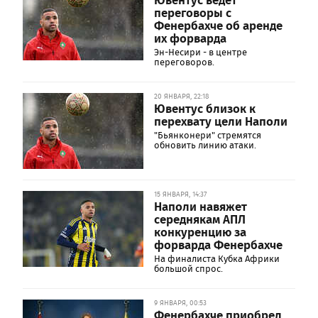
переговоры с
Фенербахче об аренде
их форварда
Эн-Несири - в центре
переговоров.
20 ЯНВАРЯ, 22:18
Ювентус близок к
перехвату цели Наполи
"Бьянконери" стремятся
обновить линию атаки.
15 ЯНВАРЯ, 14:37
Наполи навяжет
середнякам АПЛ
конкуренцию за
форварда Фенербахче
На финалиста Кубка Африки
большой спрос.
9 ЯНВАРЯ, 00:53
Фенербахче приобрел