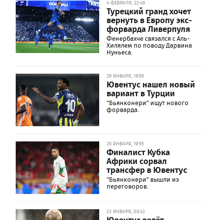
4 ФЕВРАЛЯ, 22:48
Турецкий гранд хочет
вернуть в Европу экс-
форварда Ливерпуля
Фенербахче связался с Аль-
Хилялем по поводу Дарвина
Нуньеса.
29 ЯНВАРЯ, 19:59
Ювентус нашел новый
вариант в Турции
"Бьянконери" ищут нового
форварда.
25 ЯНВАРЯ, 19:55
Финалист Кубка
Африки сорвал
трансфер в Ювентус
"Бьянконери" вышли из
переговоров.
23 ЯНВАРЯ, 08:33
Ювентус ведёт