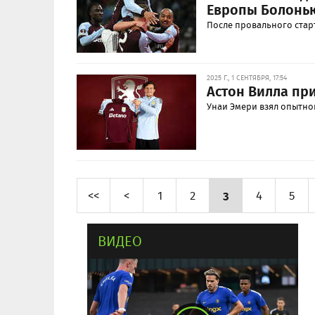
Европы Болонь
После провального стар
2025 Г., 1 СЕНТЯБРЯ, 17:54
Астон Вилла п
Унаи Эмери взял опытно
<<
<
1
2
3
4
5
ВИДЕО