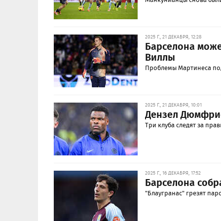
2025 Г., 21 ДЕКАБРЯ, 12:28
Барселона може
Виллы
Проблемы Мартинеса под
2025 Г., 21 ДЕКАБРЯ, 10:01
Дензел Дюмфрис
Три клуба следят за пра
2025 Г., 16 ДЕКАБРЯ, 17:52
Барселона собр
"Блаугранас" грезят паро