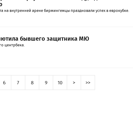
ю
та на внутренней арене бирмингемцы праздновали успех в еврокубке.
риютила бывшего защитника МЮ
го центрбека.
6
7
8
9
10
>
>>