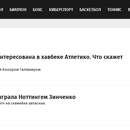
ОЛ
БИАТЛОН
БОКС
КИБЕРСПОРТ
БАСКЕТБОЛ
ТЕННИС
ТОСПОРТ
нтересована в хавбеке Атлетико. Что скажет
я Конором Галлахером.
ыграла Ноттингем Зинченко
тч на скамейке запасных.