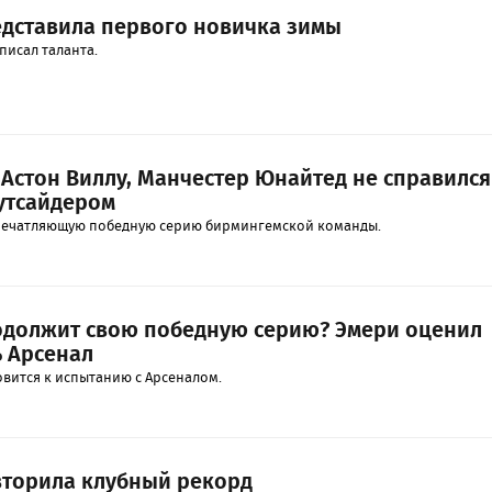
едставила первого новичка зимы
писал таланта.
 Астон Виллу, Манчестер Юнайтед не справился
утсайдером
печатляющую победную серию бирмингемской команды.
одолжит свою победную серию? Эмери оценил
 Арсенал
овится к испытанию с Арсеналом.
вторила клубный рекорд