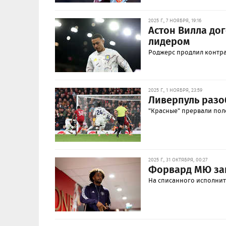
2025 Г., 7 НОЯБРЯ, 19:16
Астон Вилла до
лидером
Роджерс продлил контра
2025 Г., 1 НОЯБРЯ, 23:59
Ливерпуль разо
"Красные" прервали поло
2025 Г., 31 ОКТЯБРЯ, 00:27
Форвард МЮ заи
На списанного исполнит