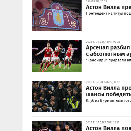
1 ЯНВАРЯ, 20:29
Астон Вилла пр
Претендент на титул под
2025 Г., 31 ДЕКАБРЯ, 00:25
Арсенал разбил
с абсолютным а
"Канониры" прервали в
2025 Г., 30 ДЕКАБРЯ, 10:23
Астон Вилла пр
шансы победить
Клуб из Бирмингема гот
2025 Г., 27 ДЕКАБРЯ, 22:12
Астон Вилла по