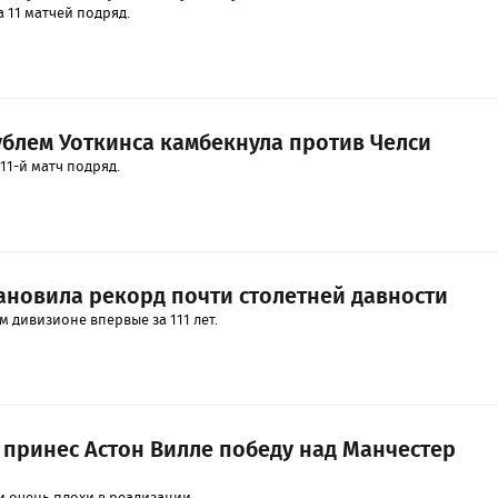
 11 матчей подряд.
ублем Уоткинса камбекнула против Челси
1-й матч подряд.
тановила рекорд почти столетней давности
м дивизионе впервые за 111 лет.
 принес Астон Вилле победу над Манчестер
 очень плохи в реализации.