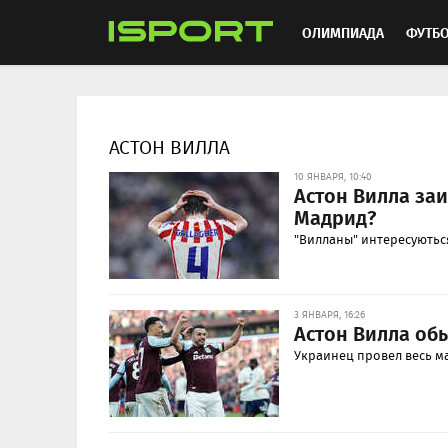
ОЛИМПИАДА
ФУТБ
ХОККЕЙ
ММА
АВ
АСТОН ВИЛЛА
10 ЯНВАРЯ, 10:40
Астон Вилла заи
Мадрид?
"Вилланы" интересуютьс
3 ЯНВАРЯ, 16:26
Астон Вилла об
Украинец провел весь ма