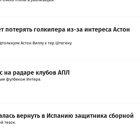
т потерять голкипера из-за интереса Астон
толкнули Астон Виллу к тер Штегену.
 на радаре клубов АПЛ
вым фулбеком Интера.
алась вернуть в Испанию защитника сборной
й тезок.