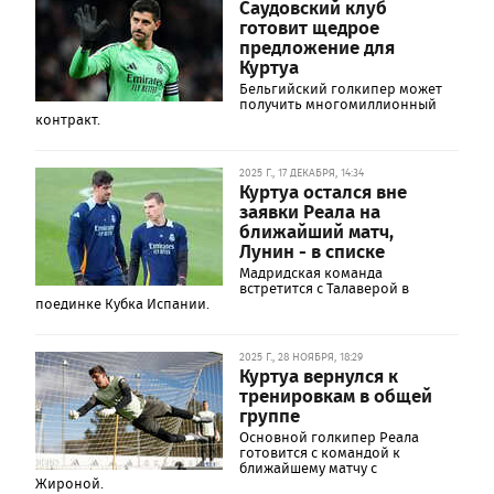
Саудовский клуб
готовит щедрое
предложение для
Куртуа
Бельгийский голкипер может
получить многомиллионный
контракт.
2025 Г., 17 ДЕКАБРЯ, 14:34
Куртуа остался вне
заявки Реала на
ближайший матч,
Лунин - в списке
Мадридская команда
встретится с Талаверой в
поединке Кубка Испании.
2025 Г., 28 НОЯБРЯ, 18:29
Куртуа вернулся к
тренировкам в общей
группе
Основной голкипер Реала
готовится с командой к
ближайшему матчу с
Жироной.