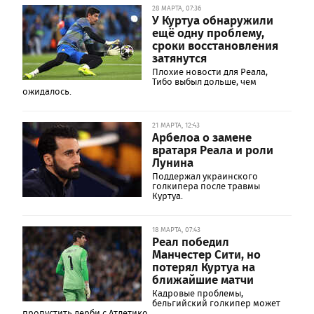
28 МАРТА, 07:36
У Куртуа обнаружили
ещё одну проблему,
сроки восстановления
затянутся
Плохие новости для Реала,
Тибо выбыл дольше, чем
ожидалось.
21 МАРТА, 12:43
Арбелоа о замене
вратаря Реала и роли
Лунина
Поддержал украинского
голкипера после травмы
Куртуа.
18 МАРТА, 07:43
Реал победил
Манчестер Сити, но
потерял Куртуа на
ближайшие матчи
Кадровые проблемы,
бельгийский голкипер может
пропустить дерби с Атлетико.