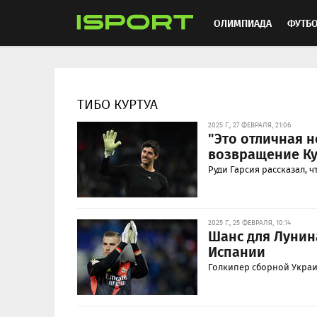
ОЛИМПИАДА
ФУТБ
ХОККЕЙ
ММА
АВ
ТИБО КУРТУА
2025 Г., 27 ФЕВРАЛЯ, 21:06
"Это отличная н
возвращение Ку
Руди Гарсия рассказал, 
2025 Г., 25 ФЕВРАЛЯ, 10:14
Шанс для Лунин
Испании
Голкипер сборной Украин