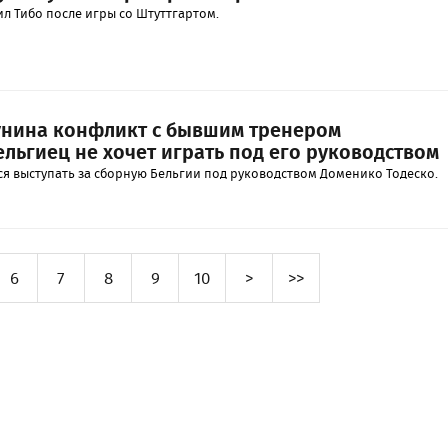
л Тибо после игры со Штуттгартом.
унина конфликт с бывшим тренером
льгиец не хочет играть под его руководством
ся выступать за сборную Бельгии под руководством Доменико Тодеско.
6
7
8
9
10
>
>>