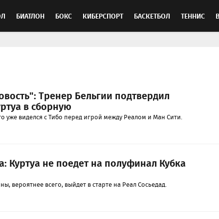
ОЛ
БИАТЛОН
БОКС
КИБЕРСПОРТ
БАСКЕТБОЛ
ТЕННИС
ТОСПОРТ
овость": Тренер Бельгии подтвердил
ртуа в сборную
что уже виделся с Тибо перед игрой между Реалом и Ман Сити.
а: Куртуа не поедет на полуфинал Кубка
ы, вероятнее всего, выйдет в старте на Реал Сосьедад.