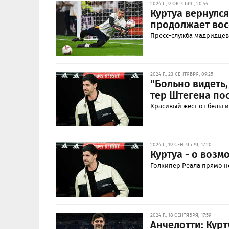
2024 Г., 9 ОКТЯБРЯ, 20:44
Куртуа вернулс
продолжает вос
Пресс-служба мадридцев
2024 Г., 23 СЕНТЯБРЯ, 09:25
"Больно видеть
тер Штегена по
Красивый жест от бельги
2024 Г., 19 СЕНТЯБРЯ, 17:20
Куртуа - о возм
Голкипер Реала прямо н
2024 Г., 18 СЕНТЯБРЯ, 17:59
Анчелотти: Курт