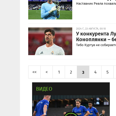
Наставник Реала похвали
2024 Г., 23 АВГУСТА, 00:10
У конкурента Л
Коноплянки – бе
Тибо Куртуа не собирает
<<
<
1
2
3
4
5
ВИДЕО